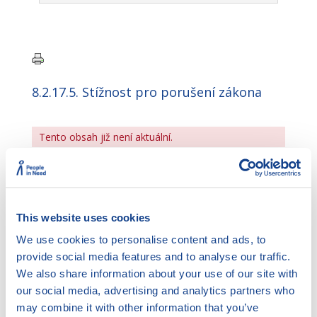
8.2.17.5. Stížnost pro porušení zákona
Tento obsah již není aktuální.
Stížnost pro porušení zákona je
mimořádným
This website uses cookies
opravným prostředkem
, podává se proti
We use cookies to personalise content and ads, to
pravomocnému rozhodnutí.
provide social media features and to analyse our traffic.
Stížnost pro porušení zákona může podat
pouze
We also share information about your use of our site with
ministr spravedlnosti.
our social media, advertising and analytics partners who
may combine it with other information that you’ve
Stížnost pro porušení zákona je určena: