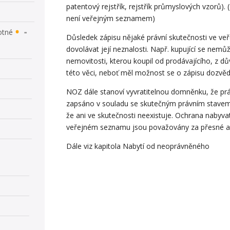
patentový rejstřík, rejstřík průmyslových vzorů)
není veřejným seznamem)
otné
Důsledek zápisu nějaké právní skutečnosti ve v
dovolávat její neznalosti. Např. kupující se ne
nemovitosti, kterou koupil od prodávajícího, z d
této věci, neboť měl možnost se o zápisu dozvědě
NOZ dále stanoví vyvratitelnou domněnku, že p
zapsáno v souladu se skutečným právním stavem
že ani ve skutečnosti neexistuje. Ochrana nabyvat
veřejném seznamu jsou považovány za přesné a 
Dále viz kapitola Nabytí od neoprávněného