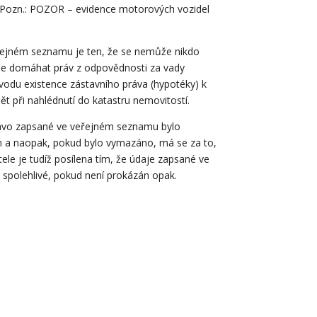
. (Pozn.: POZOR – evidence motorových vozidel
eřejném seznamu je ten, že se nemůže nikdo
může domáhat práv z odpovědnosti za vady
ůvodu existence zástavního práva (hypotéky) k
t při nahlédnutí do katastru nemovitostí.
rávo zapsané ve veřejném seznamu bylo
 a naopak, pokud bylo vymazáno, má se za to,
ele je tudíž posílena tím, že údaje zapsané ve
spolehlivé, pokud není prokázán opak.