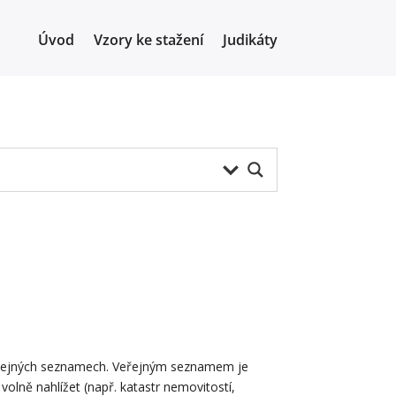
Úvod
Vzory ke stažení
Judikáty
 veřejných seznamech. Veřejným seznamem je
olně nahlížet (např. katastr nemovitostí,