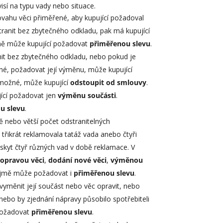
sí na typu vady nebo situace.
vahu věci přiměřené, aby kupující požadoval
ranit bez zbytečného odkladu, pak má kupující
vně může kupující požadovat
přiměřenou slevu
.
it bez zbytečného odkladu, nebo pokud je
né, požadovat její výměnu, může kupující
o možné, může kupující
odstoupit od smlouvy
.
jící požadovat jen
výměnu součásti
.
u slevu
.
 nebo větší počet odstranitelných
třikrát reklamovala tatáž vada anebo čtyři
yt čtyř různých vad v době reklamace. V
i
opravou věci
,
dodání nové věci
,
výměnou
jmě může požadovat i
přiměřenou slevu
.
yměnit její součást nebo věc opravit, nebo
nebo by zjednání nápravy působilo spotřebiteli
 požadovat
přiměřenou slevu
.