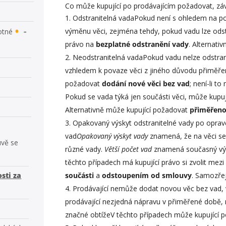
Co může kupující po prodávajícím požadovat, závi
Odstranitelná vadaPokud není s ohledem na po
výměnu věci, zejména tehdy, pokud vadu lze odst
otné
právo na
bezplatné odstranění vady
. Alternati
Neodstranitelná vadaPokud vadu nelze odstran
vzhledem k povaze věci z jiného důvodu přiměře
požadovat
dodání nové věci bez vad
; není-li t
Pokud se vada týká jen součásti věci, může kupu
Alternativně může kupující požadovat
přiměřeno
Opakovaný výskyt odstranitelné vady po opravě
vad
Opakovaný výskyt vady
znamená, že na věci se 
uvě se
různé vady.
Větší počet vad
znamená současný výsk
těchto případech má kupující právo si zvolit mez
sti za
součásti
a
odstoupením od smlouvy
. Samozře
Prodávající nemůže dodat novou věc bez vad, v
prodávající nezjedná nápravu v přiměřené době, 
značné obtížeV těchto případech může kupující