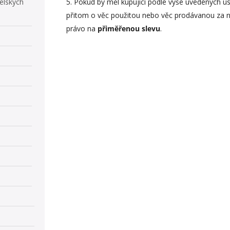
elských
Pokud by měl kupující podle výše uvedených u
přitom o věc použitou nebo věc prodávanou za n
právo na
přiměřenou slevu
.