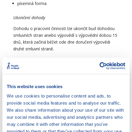
písemná forma
Ukončení dohody
Dohodu o pracovní činnosti lze ukončit buď dohodou
smluvních stran anebo výpovědí s výpovědní dobou 15
dnů, která začíná běžet ode dne doručení výpovědi
druhé smluvní straně.
Rozsah práce
Na základě dohody o pracovní činnosti je možné
vykonávat práci pouze v rozsahu, který činí v průměru
nejvýše polovinu týdenní pracovní doby (= nejvýše v
This website uses cookies
průměru 20 hodin týdně). Průměr se počítá za celé
We use cookies to personalise content and ads, to
období výkonu práce podle dohody, nejvýše však za
provide social media features and to analyse our traffic.
období 52 týdnů (= cca 1 rok). V jednom týdnu je tedy
We also share information about your use of our site with
možné např. odpracovat 40 hodin, za předpokladu, že
our social media, advertising and analytics partners who
v jiných týdnech se tento „přebytek“ vyrovná.
may combine it with other information that you’ve
Rozvržení pracovní doby
provided to them or that they’ve collected from your use