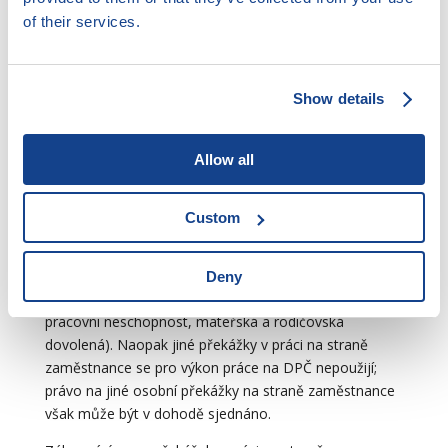
of their services.
Zaměstnavatel nemusí rozvrhovat zaměstnanci
pracovní dobu, v takovém případě si zaměstnanec
rozvrhne pracovní dobu sám.
Show details
Pokud zaměstnavatel zaměstnanci pracovní dobu
rovrhuje, není při tom vázán ustanoveními zákoníku
práce o pracovní době a době odpočinku. Je vázán
Allow all
pouze pravidlem, že výkon práce nesmí přesáhnout 12
hodin během 24 hodin po sobě jdoucích.
Custom
Překážky v práci a dovolená
Pro DPČ se plně uplatní úprava překážek v práci na
Deny
straně zaměstnance podle §§ 191 až 198 a § 206 ZP (=
pracovní neschopnost, mateřská a rodičovská
dovolená). Naopak jiné překážky v práci na straně
zaměstnance se pro výkon práce na DPČ nepoužijí;
právo na jiné osobní překážky na straně zaměstnance
však může být v dohodě sjednáno.