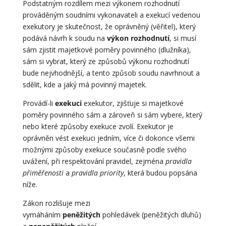
Podstatným rozdílem mezi výkonem rozhodnutí
prováděným soudními vykonavateli a exekucí vedenou
exekutory je skutečnost, že oprávněný (věřitel), který
podává návrh k soudu na
výkon rozhodnutí
, si musí
sám zjistit majetkové poměry povinného (dlužníka),
sám si vybrat, který ze způsobů výkonu rozhodnutí
bude nejvhodnější, a tento způsob soudu navrhnout a
sdělit, kde a jaký má povinný majetek.
Provádí-li
exekuci
exekutor, zjišťuje si majetkové
poměry povinného sám a zároveň si sám vybere, který
nebo které způsoby exekuce zvolí. Exekutor je
oprávněn vést exekuci jedním, více či dokonce všemi
možnými způsoby exekuce současně podle svého
uvážení, při respektování pravidel, zejména
pravidla
přiměřenosti
a
pravidla priority
, která budou popsána
níže.
Zákon rozlišuje mezi
vymáháním
peněžitých
pohledávek (peněžitých dluhů)