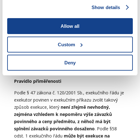
II.
Exekuci k vymožení nepeněžitého plnění
se
Show details
provádí následujícími způsoby:
a) Vyklizením
Allow all
b) Odebráním věci
Custom
c) Rozdělením společné věci
d) Provedením prací a výkonů
Deny
e) Ukládáním pokut
Pravidlo přiměřenosti
Podle § 47 zákona č. 120/2001 Sb., exekučního řádu je
exekutor povinen v exekučním příkazu zvolit takový
způsob exekuce, který
není zřejmě nevhodný,
zejména vzhledem k nepoměru výše závazků
povinného a ceny předmětu, z něhož má být
splnění závazků povinného dosaženo
. Podle §58
odst. 1 exekučního řádu
může být exekuce na