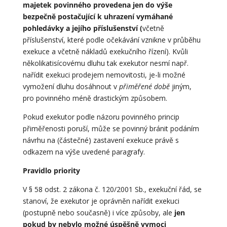
majetek povinného provedena jen do výše
bezpečně postačující k uhrazení vymáhané
pohledávky a jejího příslušenství (
včetně
příslušenství, které podle očekávání vznikne v průběhu
exekuce a včetně nákladů exekučního řízení). Kvůli
několikatisícovému dluhu tak exekutor nesmí např.
nařídit exekuci prodejem nemovitosti, je-li možné
vymožení dluhu dosáhnout v
přiměřené době
jiným,
pro povinného méně drastickým způsobem.
Pokud exekutor podle názoru povinného princip
přiměřenosti poruší, může se povinný bránit podáním
návrhu na (částečné) zastavení exekuce právě s
odkazem na výše uvedené paragrafy.
Pravidlo priority
V § 58 odst. 2 zákona č. 120/2001 Sb., exekuční řád, se
stanoví, že exekutor je oprávněn nařídit exekuci
(postupně nebo současně) i více způsoby, ale
jen
pokud by nebylo možné úspěšně vymoci