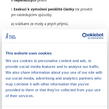
a
nepeněžitých
plnění.
I.
Exekuci k vymožení peněžité částky
lze provést
jen následujícími způsoby:
a) srážkami ze mzdy a jiných příjmů,
b) přikázáním pohledávky,
c) prodejem movitých věcí a nemovitých věcí,
d) postižením závodu,
This website uses cookies
e) správou nemovité věci,
We use cookies to personalise content and ads, to
provide social media features and to analyse our traffic.
f) pozastavením řidičského oprávnění
We also share information about your use of our site with
+ dále zřízením soudcovského/exekutorského
our social media, advertising and analytics partners who
zástavního práva na nemovitostech
may combine it with other information that you’ve
provided to them or that they’ve collected from your use
Exekuci prodejem zástavy lze pro zajištěnou
of their services.
pohledávku provést prodejem zastavených movitých
věcí a nemovitých věcí.