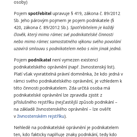
osoby)
Pojem
spotřebitel
upravuje § 419, zákona č. 89/2012
Sb. Jeho párovým pojmem je pojem podnikatele (§
420, zákona č. 89/2012 Sb.).
Spotřebitelem je každý
člověk, který mimo rámec své podnikatelské činnosti
nebo mimo rámec samostatného výkonu svého povolání
uzavírá smlouvu s podnikatelem nebo s ním jinak jedná.
Pojem
podnikatel
není vymezen existencí
podnikatelského oprávnění (např. živnostenský list).
Platí však vyvratitelná právní domněnka, že kdo jedná v
rámci svého podnikatelského oprávnění, je vzhledem k
této činnosti podnikatelem. Zda určitá osoba má
podnikatelské oprávnění lze zpravidla zjistit z
příslušného rejstříku (nejčastější způsob podnikání –
na základě živnostenského oprávnění – lze ověřit
v
živnostenském rejstříku
).
Nehledě na podnikatelské oprávnění je podnikatelem
ten, kdo fakticky naplňuje znaky podnikání, tedy kdo