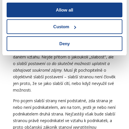
ovšem nový občanský zákoník přichází s novým
konceptem „slabší strany“, který není vymezen
Allow all
formální definicí, nýbrž má ambici dopadat na vztahy, v
nichž je jedna ze stran
fakticky
slabší.
Custom
Slabší strana
Pojem slabší strany občanský zákoník nedefinuje,
Deny
neboť má jít o stranu, která je
ve skutečnosti slabší
v
daném vztahu. Nejde přitom o jakoukoli „slabost“, ale
o
slabší postavení co do skutečné možnosti uplatnit a
obhajovat soukromé zájmy
. Musí jít pochopitelně o
objektivně slabší postavení – slabší stranou není člověk
jen proto, že se jako slabší cítí, nebo když nevyužil své
možnosti.
Pro pojem slabší strany není podstatné, zda strana je
nebo není podnikatelem, ani na tom, jestli je nebo není
podnikatelem druhá strana. Nejčastěji však bude slabší
stranou právě nepodnikatel ve vztahu k podnikateli, a
proto občanský zákoník stanoví
vyvratitelnou