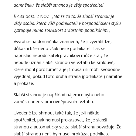
domněnku, že slabší stranou je vždy spotřebitel
:
§ 433 odst. 2 NOZ: „
Má se za to, že slabší stranou je
vždy osoba, která vůči podnikateli v hospodářském styku
vystupuje mimo souvislost s vlastním podnikáním.
„
Vyvratitelná domněnka znamená, že ji vyvrátit lze,
důkazní břemeno však nese podnikatel. Tak se
například nepodnikateli právníkovi může stát, že
nebude uznán slabší stranou ve vztahu ke smlouvě,
které mohl porozumět a jejíž obsah si mohl svobodně
vyjednat, pokud toto druhá strana (podnikatel) namítne
a prokáže.
Slabší stranou je například nájemce bytu nebo
zaměstnanec v pracovněprávním vztahu.
Uvedené lze shrnout také tak, že je-li někdo
spotřebitel, pak nemusí prokazovat, že je slabší
stranou a automaticky se za slabší stranu považuje. Že
slabší stranou není, by musel prokázat podnikatel.