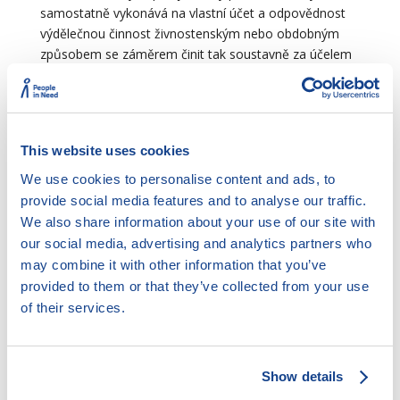
samostatně vykonává na vlastní účet a odpovědnost
výdělečnou činnost živnostenským nebo obdobným
způsobem se záměrem činit tak soustavně za účelem
dosažení zisku.
Je-li určitá osoba spotřebitel, pak se na ni vztahuje
ochrana, kterou občanský zákoník stanoví v pravidlech
na ochranu
spotřebitele
. Pokud jde o tuto ochranu,
This website uses cookies
nezávisí na tom, jestli fyzická osoba byla skutečně
We use cookies to personalise content and ads, to
slabší stranou v daném vztahu, rozhodující je poměrně
provide social media features and to analyse our traffic.
formální kritérium vztahu podnikatel – nepodnikatel.
We also share information about your use of our site with
Takže například i na finančního poradce, který
our social media, advertising and analytics partners who
podepisuje pro sebe (nikoli v rámci podnikání)
may combine it with other information that you’ve
pojistnou smlouvu, kterou dokonale zná a nanejvýš
provided to them or that they’ve collected from your use
svobodně si ji vybral, se ochrana spotřebitele vztahuje.
of their services.
Ochrana spotřebitele je motivována tím, že spotřebitel
je zpravidla hospodářsky a informačně slabší stranou
než podnikatel, o němž se navíc předpokládá, že je
Show details
odborník – profesionál. Vedle pojmu spotřebitele