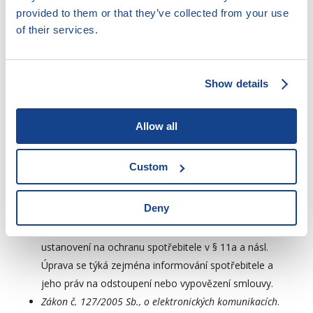
Zákon č. 229/2002 Sb., o finančním arbitrovi
. Tento
provided to them or that they’ve collected from your use
zákon upravuje příslušnost finančního arbitra k
of their services.
rozhodování sporů mezi spotřebitelem a institucemi,
například věřitelem při poskytování spotřebitelského
úvěru. Řízení u finančního arbitra lze zahájit, dokud
Show details
nebylo zahájeno řízení ve stejné věci před soudem,
a postupuje se v něm dle správního řádu. Výhodou
Allow all
řízení před finančním arbitrem je, že spotřebitel v
případě prohry nenese náklady řízení protistrany.
Custom
Naopak v případě (i jen částečné) výhry spotřebitele
je protistrana povinna zaplatit sankci do státního
Deny
rozpočtu.
Zákon č. 458/2000 Sb., energetický zákon
, má
ustanovení na ochranu spotřebitele v § 11a a násl.
Úprava se týká zejména informování spotřebitele a
jeho práv na odstoupení nebo vypovězení smlouvy.
Zákon č. 127/2005 Sb., o elektronických komunikacích
.