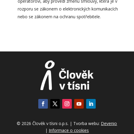
operátorovi, aby provedl změnu smlouvy, která je v
rozporu se zákonem o elektronických komunikacích
nebo se zákonem na ochranu spotřebitele.
© 2026 Člověk v tísni o.p.s. | Tvorba webu:
Devenio
|
Informace o cookies