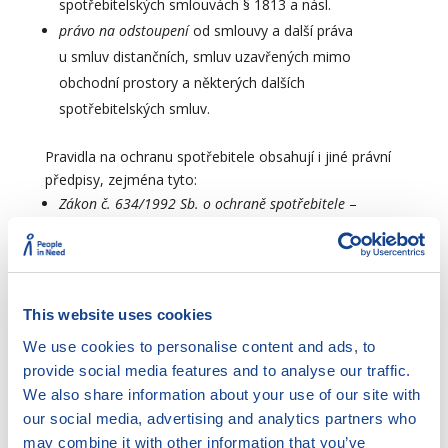
spotřebitelských smlouvách § 1813 a násl.
právo na odstoupení
od smlouvy a další práva
u smluv distančních, smluv uzavřených mimo
obchodní prostory a některých dalších
spotřebitelských smluv.
Pravidla na ochranu spotřebitele obsahují i jiné právní
předpisy, zejména tyto:
Zákon č. 634/1992 Sb. o ochraně spotřebitele
–
upravuje podmínky pro podnikatele, které mají ve
svém důsledku chránit spotřebitele
Zákon č. 257/2016 Sb. o spotřebitelském úvěr
u –
upravuje povinnosti při poskytování úvěru
This website uses cookies
spotřebiteli, např. povinnost posoudit
We use cookies to personalise content and ads, to
úvěruschopnost spotřebitele
provide social media features and to analyse our traffic.
Zákon č. 216/1994 Sb., o rozhodčím řízení
– po novele
We also share information about your use of our site with
prakticky znemožňuje uzavřít se spotřebitelem
our social media, advertising and analytics partners who
rozhodčí doložku/smlouvu
may combine it with other information that you’ve