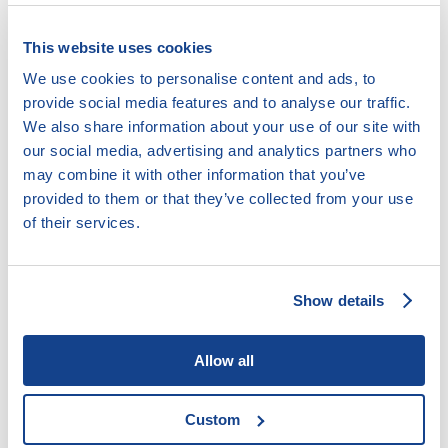
sociálně – právní ochraně dětí a zákon
89/2012 Sb.
,
občanský zákoník. Děti, na které se sociálně-právní
This website uses cookies
ochrana zejména zaměřuje, vyjmenovává
§ 6, zákona
č. 359/1999 Sb.
:
We use cookies to personalise content and ads, to
provide social media features and to analyse our traffic.
Sociálně-právní ochrana se zaměřuje zejména na děti,
We also share information about your use of our site with
a)
jejichž rodiče
our social media, advertising and analytics partners who
may combine it with other information that you’ve
1.
zemřeli,
provided to them or that they’ve collected from your use
2.
neplní povinnosti plynoucí z rodičovské odpovědnosti,
of their services.
nebo
3.
nevykonávají nebo zneužívají práva plynoucí z
Show details
rodičovské odpovědnosti;
b)
které byly svěřeny do výchovy jiné osoby odpovědné za
Allow all
výchovu dítěte, pokud tato osoba neplní povinnosti
plynoucí ze svěření dítěte do její výchovy;
Custom
c)
které vedou zahálčivý nebo nemravný život spočívající