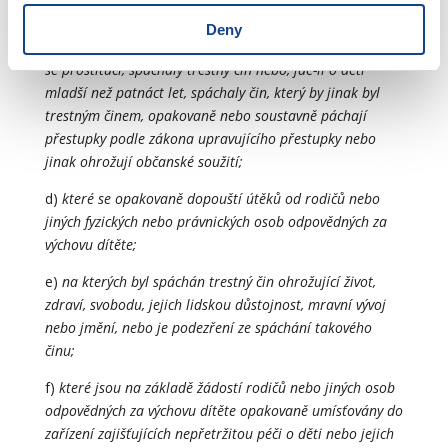
zejména v tom, že zanedbávají školní docházku,
nepracují, i když nemají dostatečný zdroj obživy, požívají
Deny
alkohol nebo návykové látky, jsou ohroženy závislostí, živí
se prostitucí, spáchaly trestný čin nebo, jde-li o děti
mladší než patnáct let, spáchaly čin, který by jinak byl
trestným činem, opakovaně nebo soustavně páchají
přestupky podle zákona upravujícího přestupky nebo
jinak ohrožují občanské soužití;
d)
které se opakovaně dopouští útěků od rodičů nebo
jiných fyzických nebo právnických osob odpovědných za
výchovu dítěte;
e)
na kterých byl spáchán trestný čin ohrožující život,
zdraví, svobodu, jejich lidskou důstojnost, mravní vývoj
nebo jmění, nebo je podezření ze spáchání takového
činu;
f)
které jsou na základě žádostí rodičů nebo jiných osob
odpovědných za výchovu dítěte opakovaně umísťovány do
zařízení zajišťujících nepřetržitou péči o děti nebo jejich