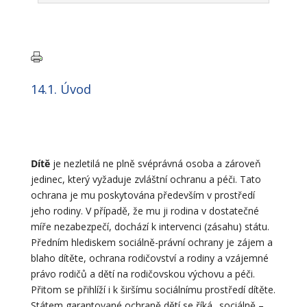
14.1. Úvod
Dítě
je nezletilá ne plně svéprávná osoba a zároveň
jedinec, který vyžaduje zvláštní ochranu a péči. Tato
ochrana je mu poskytována především v prostředí
jeho rodiny. V případě, že mu ji rodina v dostatečné
míře nezabezpečí, dochází k intervenci (zásahu) státu.
Předním hlediskem sociálně-právní ochrany je zájem a
blaho dítěte, ochrana rodičovství a rodiny a vzájemné
právo rodičů a dětí na rodičovskou výchovu a péči.
Přitom se přihlíží i k širšímu sociálnímu prostředí dítěte.
Státem garantované ochraně dětí se říká „sociálně –