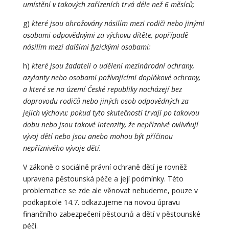
umístění v takových zařízeních trvá déle než 6 měsíců;
g)
které jsou ohrožovány násilím mezi rodiči nebo jinými
osobami odpovědnými za výchovu dítěte, popřípadě
násilím mezi dalšími fyzickými osobami;
h)
které jsou žadateli o udělení mezinárodní ochrany,
azylanty nebo osobami požívajícími doplňkové ochrany,
a které se na území České republiky nacházejí bez
doprovodu rodičů nebo jiných osob odpovědných za
jejich výchovu;
pokud tyto skutečnosti trvají po takovou
dobu nebo jsou takové intenzity, že nepříznivě ovlivňují
vývoj dětí nebo jsou anebo mohou být příčinou
nepříznivého vývoje dětí.
V zákoně o sociálně právní ochraně dětí je rovněž
upravena pěstounská péče a její podmínky. Této
problematice se zde ale věnovat nebudeme, pouze v
podkapitole 14.7. odkazujeme na novou úpravu
finančního zabezpečení pěstounů a dětí v pěstounské
péči.