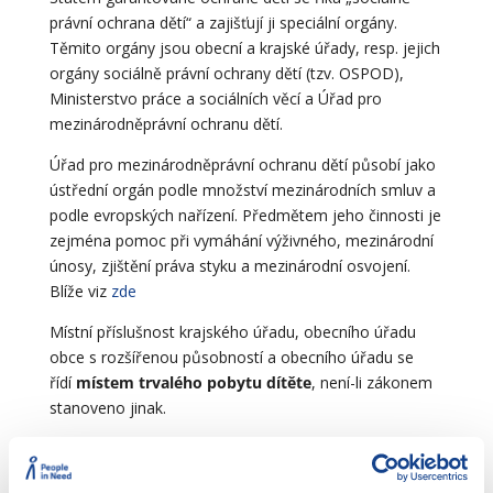
právní ochrana dětí“ a zajišťují ji speciální orgány.
Těmito orgány jsou obecní a krajské úřady, resp. jejich
orgány sociálně právní ochrany dětí (tzv. OSPOD),
Ministerstvo práce a sociálních věcí a Úřad pro
mezinárodněprávní ochranu dětí.
Úřad pro mezinárodněprávní ochranu dětí působí jako
ústřední orgán podle množství mezinárodních smluv a
podle evropských nařízení. Předmětem jeho činnosti je
zejména pomoc při vymáhání výživného, mezinárodní
únosy, zjištění práva styku a mezinárodní osvojení.
Blíže viz
zde
Místní příslušnost krajského úřadu, obecního úřadu
obce s rozšířenou působností a obecního úřadu se
řídí
místem trvalého pobytu dítěte
, není-li zákonem
stanoveno jinak.
Nejvýznamnějšími předpisy, které upravují sociálně-
právní ochranu dětí jsou zákon č.
359/1999 Sb.
, o