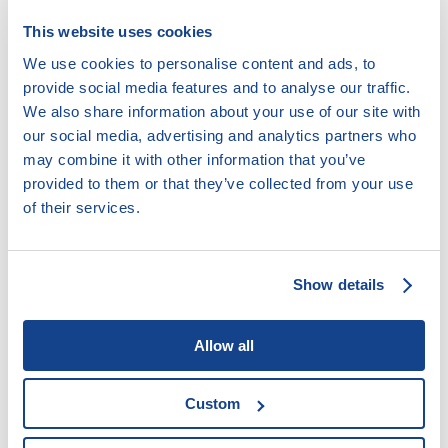
a době výkonu tohoto trestu probačním úředníkem,
This website uses cookies
včetně umožnění jeho vstupu do obydlí odsouzeného
a ve spolupráci při plnění soudem uložených
We use cookies to personalise content and ads, to
přiměřených omezení a přiměřených povinností
provide social media features and to analyse our traffic.
směřujících k tomu, aby odsouzený vedl řádný život,
We also share information about your use of our site with
při plnění výchovných opatření a při kontrole, zda
our social media, advertising and analytics partners who
odsouzený nahrazuje způsobenou škodu. Je-li
may combine it with other information that you’ve
odsouzenému známo, že nebude moci plnit podmínky
provided to them or that they’ve collected from your use
výkonu trestu domácího vězení v stanoveném místě a
of their services.
čase, oznámí tuto skutečnost neprodleně probačnímu
úředníkovi a soudu, který trest uložil. Probační úředník
v takovém případě bezodkladně informuje soud o
Show details
vlastních zjištěních k důvodům neplnění podmínek
výkonu trestu.
Allow all
Nedodržuje-li odsouzený stanovené podmínky
domácího vězení a uložená přiměřená omezení a
přiměřené povinnosti, sdělí tuto skutečnost
Custom
provozovatel elektronického kontrolního systému nebo
probační úředník vykonávající kontrolu bezodkladně