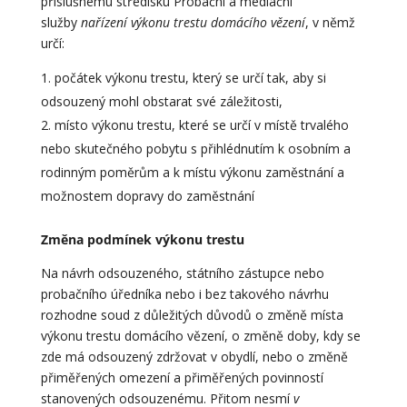
příslušnému středisku Probační a mediační
služby
nařízení výkonu trestu domácího vězení
, v němž
určí:
počátek výkonu trestu, který se určí tak, aby si
odsouzený mohl obstarat své záležitosti,
místo výkonu trestu, které se určí v místě trvalého
nebo skutečného pobytu s přihlédnutím k osobním a
rodinným poměrům a k místu výkonu zaměstnání a
možnostem dopravy do zaměstnání
Změna podmínek výkonu trestu
Na návrh odsouzeného, státního zástupce nebo
probačního úředníka nebo i bez takového návrhu
rozhodne soud z důležitých důvodů o změně místa
výkonu trestu domácího vězení, o změně doby, kdy se
zde má odsouzený zdržovat v obydlí, nebo o změně
přiměřených omezení a přiměřených povinností
stanovených odsouzenému. Přitom nesmí
v