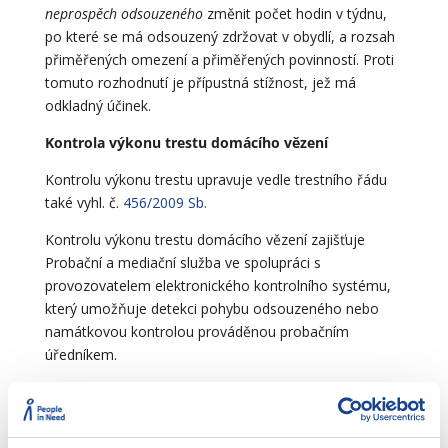
neprospěch odsouzeného
změnit počet hodin v týdnu,
po které se má odsouzený zdržovat v obydlí, a rozsah
přiměřených omezení a přiměřených povinností. Proti
tomuto rozhodnutí je přípustná stížnost, jež má
odkladný účinek.
Kontrola výkonu trestu domácího vězení
Kontrolu výkonu trestu upravuje vedle trestního řádu
také vyhl. č.
456/2009 Sb.
Kontrolu výkonu trestu domácího vězení zajišťuje
Probační a mediační služba ve spolupráci s
provozovatelem elektronického kontrolního systému,
který umožňuje detekci pohybu odsouzeného nebo
namátkovou kontrolou prováděnou probačním
úředníkem.
Odsouzený má povinnost poskytnout při kontrole
součinnost. Součinnost odsouzeného spočívá zejména
v umožnění kontroly přítomnosti odsouzeného v místě