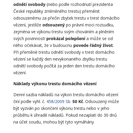
odnětí svobody
(nebo podle rozhodnutí prezidenta
České republiky zmírněného trestu) přeměnit
odsouzenému za přečin zbytek trestu v trest domácího
vězení, jestliže
odsouzený
po právní moci rozsudku,
zejména ve výkonu trestu svým chováním a plněním
svých povinností
prokázal polepšení
a může se od
něho očekávat, že v budoucnu
povede řádný život
.
Při přeměně trestu odnětí svobody v trest domácího
vězení se každý den nevykonaného zbytku trestu
odnětí svobody počítá za jeden den trestu domácího
vězení.
Náklady výkonu trestu domácího vězení
Denní sazba nákladů na výkon trestu domácího vězení
činí podle vyhl. č.
458/2009 Sb.
50 Kč
. Odsouzený může
být vyzván po skončení výkonu trestu nebo v jeho
průběhu k úhradě nákladů. Pokud nezaplatí do 30 dnů
na účet soudu, mohou být tyto vymáhány.