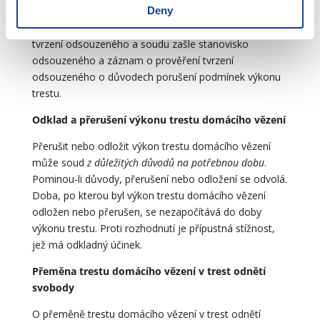
Deny
soudu, který výkon trestu nařídil. Probační úředník
projedná porušení podmínek s odsouzeným, prověří
tvrzení odsouzeného a soudu zašle stanovisko
odsouzeného a záznam o prověření tvrzení
odsouzeného o důvodech porušení podmínek výkonu
trestu.
Odklad a přerušení výkonu trestu domácího vězení
Přerušit nebo odložit výkon trestu domácího vězení
může soud
z důležitých důvodů na potřebnou dobu
.
Pominou-li důvody, přerušení nebo odložení se odvolá.
Doba, po kterou byl výkon trestu domácího vězení
odložen nebo přerušen, se nezapočítává do doby
výkonu trestu. Proti rozhodnutí je přípustná stížnost,
jež má odkladný účinek.
Přeměna trestu domácího vězení v trest odnětí
svobody
O přeměně trestu domácího vězení v trest odnětí