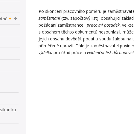
Po skončení pracovního poměru je zaměstnavate
zaměstnání
(tzv. zápočtový list), obsahující zákla
otné
požádání zaměstnance i
pracovní posudek
, ve kt
s obsahem těchto dokumentů nesouhlasil, může 
jejich obsahu dověděl, podat u soudu žalobu na u
přiměřeně upravit. Dále je zaměstnavatel povin
výdělku
pro úřad práce a
evidenční list důchodové
zákoníku