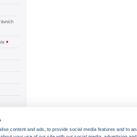
rávních
ele
s
ise content and ads, to provide social media features and to anal
about your use of our site with our social media, advertising and