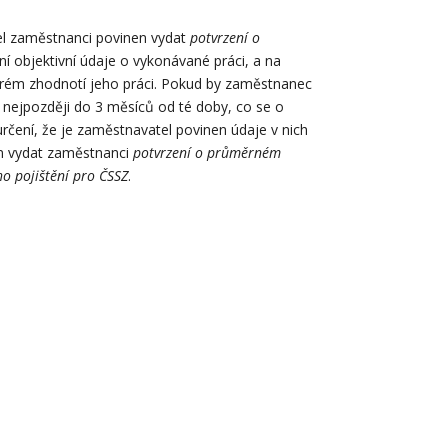
l zaměstnanci povinen vydat
potvrzení o
dní objektivní údaje o vykonávané práci, a na
erém zhodnotí jeho práci. Pokud by zaměstnanec
nejpozději do 3 měsíců od té doby, co se o
rčení, že je zaměstnavatel povinen údaje v nich
en vydat zaměstnanci
potvrzení o průměrném
ho pojištění pro ČSSZ
.