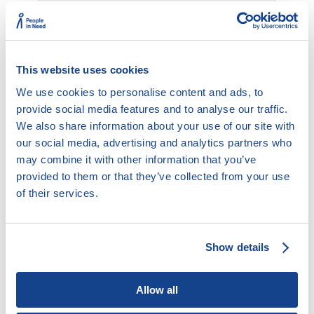
This website uses cookies
10.4. Pracovněprávní vztah
We use cookies to personalise content and ads, to
provide social media features and to analyse our traffic.
We also share information about your use of our site with
Tento obsah již není aktuální.
our social media, advertising and analytics partners who
may combine it with other information that you’ve
provided to them or that they’ve collected from your use
10.4.1. Pracovněprávní vztah a
of their services.
"švarcsystém"
10.4.2. Způsoby stanovení práv a
Show details
povinností v pracovněprávním vztahu
10.4.3. Kdy může smlouva stanovit něco
jiného než zákoník práce?
Allow all
10.4.4. Neplatnost