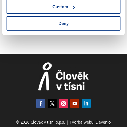
10.4.5. Zaměstnavatel a zaměstnanec
Custom
(subjekty pracovněprávního vztahu)
10.4.6. Doručování
Deny
© 2026 Člověk v tísni o.p.s. | Tvorba webu:
Devenio