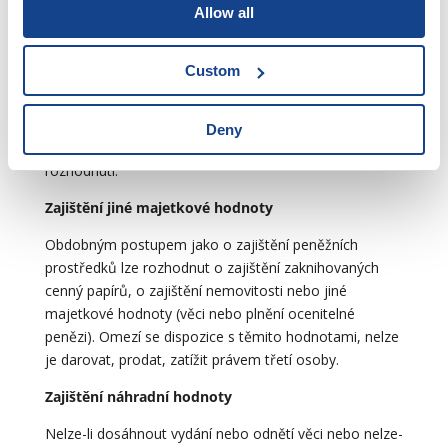
Majitel účtu, jehož peněžní prostředky na účtu byly
Allow all
zajištěny, má právo kdykoliv žádat o zrušení nebo
omezení zajištění. O takové žádosti musí státní
Custom
zástupce a v řízení před soudem předseda senátu
neodkladně rozhodnout. Byla-li žádost zamítnuta,
může ji majitel účtu, neuvede-li v ní nové důvody,
Deny
opakovat až po uplynutí čtrnácti dnů od právní moci
rozhodnutí.
Zajištění jiné majetkové hodnoty
Obdobným postupem jako o zajištění peněžních
prostředků lze rozhodnut o zajištění zaknihovaných
cenný papírů, o zajištění nemovitosti nebo jiné
majetkové hodnoty (věci nebo plnění ocenitelné
penězi). Omezí se dispozice s těmito hodnotami, nelze
je darovat, prodat, zatížit právem třetí osoby.
Zajištění náhradní hodnoty
Nelze-li dosáhnout vydání nebo odnětí věci nebo nelze-