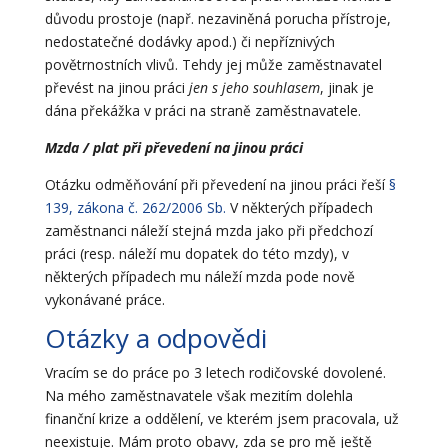
důvodu prostoje (např. nezaviněná porucha přístroje,
nedostatečné dodávky apod.) či nepříznivých
povětrnostních vlivů. Tehdy jej může zaměstnavatel
převést na jinou práci
jen s jeho souhlasem
, jinak je
dána překážka v práci na straně zaměstnavatele.
Mzda / plat při převedení na jinou práci
Otázku odměňování při převedení na jinou práci řeší
§
139, zákona č. 262/2006 Sb.
V některých případech
zaměstnanci náleží stejná mzda jako při předchozí
práci (resp. náleží mu dopatek do této mzdy), v
některých případech mu náleží mzda pode nově
vykonávané práce.
Otázky a odpovědi
Vracím se do práce po 3 letech rodičovské dovolené.
Na mého zaměstnavatele však mezitím dolehla
finanční krize a oddělení, ve kterém jsem pracovala, už
neexistuje. Mám proto obavy, zda se pro mě ještě