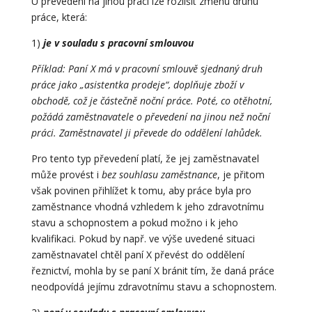
U převedení na jinou práci lze rozlišit změnu druhu
práce, která:
1)
je v souladu s pracovní smlouvou
Příklad: Paní X má v pracovní smlouvě sjednaný druh
práce jako „asistentka prodeje“, doplňuje zboží v
obchodě, což je částečně noční práce. Poté, co otěhotní,
požádá zaměstnavatele o převedení na jinou než noční
práci. Zaměstnavatel ji převede do oddělení lahůdek.
Pro tento typ převedení platí, že jej zaměstnavatel
může provést i
bez souhlasu zaměstnance
, je přitom
však povinen přihlížet k tomu, aby práce byla pro
zaměstnance vhodná vzhledem k jeho zdravotnímu
stavu a schopnostem a pokud možno i k jeho
kvalifikaci. Pokud by např. ve výše uvedené situaci
zaměstnavatel chtěl paní X převést do oddělení
řeznictví, mohla by se paní X bránit tím, že daná práce
neodpovídá jejímu zdravotnímu stavu a schopnostem.