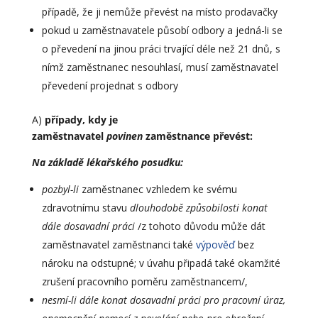
případě, že ji nemůže převést na místo prodavačky
pokud u zaměstnavatele působí odbory a jedná-li se
o převedení na jinou práci trvající déle než 21 dnů, s
nímž zaměstnanec nesouhlasí, musí zaměstnavatel
převedení projednat s odbory
A)
případy, kdy je
zaměstnavatel
povinen
zaměstnance převést:
Na základě lékařského posudku:
pozbyl-li
zaměstnanec vzhledem ke svému
zdravotnímu stavu
dlouhodobě způsobilosti konat
dále dosavadní práci
/z tohoto důvodu může dát
zaměstnavatel zaměstnanci také
výpověď
bez
nároku na odstupné; v úvahu připadá také okamžité
zrušení pracovního poměru zaměstnancem/,
nesmí-li dále konat dosavadní práci pro pracovní úraz,