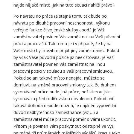
najde nějaké místo. Jak na tuto situaci nahlíží právo?
Po návratu do práce (a stejně tomu tak bude po
návratu po dlouhé pracovní neschopnosti, výkonu
veřejné funkce či vojenské služby apod.) je Váš
zaměstnavatel povinen Vás zaměstnat na Vaší původní
práci a pracovišti. Tak tomu je i v případě, že by na
Vaše místo byl mezitím přijat jiný zaměstnanec. Pokud
by však Vaše původní pozice již neexistovala, je Váš
zaměstnavatel povinen Vás zaměstnat na jinou
pracovní pozici v souladu s Vaší pracovní smlouvou.
Pokud se ani takové místo nenajde, můžete se
domluvit na změně pracovní smlouvy tak, že druhem
vykonávané práce bude jiná práce, než kterou jste
vykonávala před rodičovskou dovolenou. Pokud ani
taková dohoda nebude možná, je naplněn výpovědní
důvod nadbytečnosti zaměstnance (viz …) a
zaměstnavatel může pracovní poměr s Vámi ukončit.
Přitom je povinen Vám poskytnout odstupné ve výši
nejméně tří průměrných měsíčních výdělků.Pracuji jako