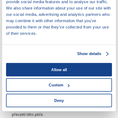
provide social media features and to analyse our traffic.
a) manželem (manželkou) ošetřované osoby nebo
We also share information about your use of our site with
registrovaným partnerem (registrovanou partnerkou)
our social media, advertising and analytics partners who
ošetřované osoby,
may combine it with other information that you’ve
provided to them or that they’ve collected from your use
b) příbuzným v linii přímé s ošetřovanou osobou nebo
of their services.
je její sourozenec, tchyně, tchán, snacha, zeť, neteř,
synovec, teta nebo strýc,
c) manželem (manželkou), registrovaným partnerem
Show details
(registrovanou partnerkou) nebo druhem (družkou)
fyzické osoby uvedené v písmenu b), nebo
Allow all
d) druhem (družkou) ošetřované osoby nebo jinou
fyzickou osobou žijící s ošetřovanou osobou v
domácnosti. Druh/družka musí mít s ošetřovanou
Custom
osobou shodné místo trvalého pobytu a jde-li o
cizince, shodné místo hlášeného pobytu, a to po dobu
Deny
alespoň 3 měsíců bezprostředně předcházející dni
vzniku potřeby dlouhodobé péče nebo dni prvního
převzetí této péče.