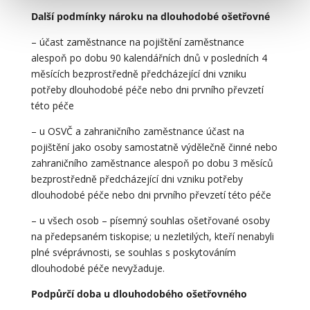
Další podmínky nároku na dlouhodobé ošetřovné
– účast zaměstnance na pojištění zaměstnance
alespoň po dobu 90 kalendářních dnů v posledních 4
měsících bezprostředně předcházející dni vzniku
potřeby dlouhodobé péče nebo dni prvního převzetí
této péče
– u OSVČ a zahraničního zaměstnance účast na
pojištění jako osoby samostatně výdělečně činné nebo
zahraničního zaměstnance alespoň po dobu 3 měsíců
bezprostředně předcházející dni vzniku potřeby
dlouhodobé péče nebo dni prvního převzetí této péče
– u všech osob – písemný souhlas ošetřované osoby
na předepsaném tiskopise; u nezletilých, kteří nenabyli
plné svéprávnosti, se souhlas s poskytováním
dlouhodobé péče nevyžaduje.
Podpůrčí doba u dlouhodobého ošetřovného