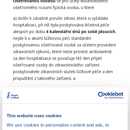
Ošetřovanou osobou
se pro účely dlouhodobého
ošetřovného rozumí fyzická osoba, u které
a) došlo k závažné poruše zdraví, která si vyžádala
hospitalizaci, při níž byla poskytována léčebná péče
alespoň po dobu
4 kalendářní dnů po sobě jdoucích
,
nejde-li o akutní lůžkovou péči standardní
poskytovanou ošetřované osobě za účelem provedení
zdravotních výkonů, které nelze provést ambulantně;
za den hospitalizace se považuje též den přijetí
ošetřované osoby do zdravotnického zařízení
poskytovatele zdravotních služeb lůžkové péče a den
propuštění z takového zařízení, a
b) je předpoklad, že její zdravotní stav po propuštění z
hospitalizace do domácího prostředí bude nezbytně
vyžadovat poskytování dlouhodobé péče po dobu
alespoň 30 kalendářních dnů.
This website uses cookies
Podmínkou nároku na dlouhodobé ošetřovné
je, že
We use cookies to personalise content and ads, to
pojištěnec je