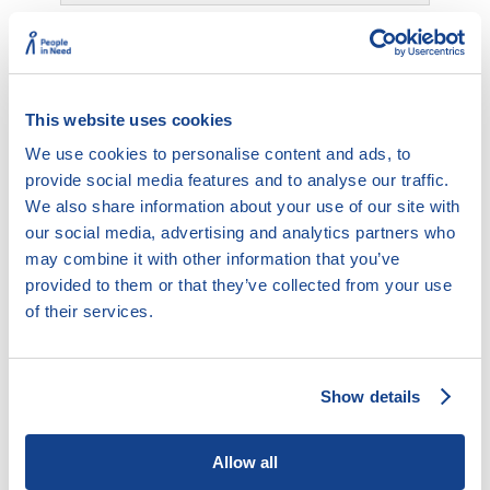
This website uses cookies
6.7.1. Jistota – obecná pravidla
We use cookies to personalise content and ads, to
provide social media features and to analyse our traffic.
We also share information about your use of our site with
our social media, advertising and analytics partners who
may combine it with other information that you’ve
Jistota – obecná pravidla
provided to them or that they’ve collected from your use
Jistotou se rozumí obecně zajištění dluhu – zejména
of their services.
zástavní právo, ručení. Sjednání jistoty je buď na
dohodě účastníků smlouvy – co a jak si domluví –
nebo může být stanovena i zákonem – např. možnost
Show details
kauce při sjednání nájmu bytu.
Práva a povinnosti dlužníka a věřitele z jistoty jsou
Allow all
stanovena v ust. § 2012 a násl. NOZ. Např. věřitel musí