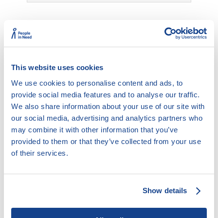
10.5.3. Odstoupení od pracovní smlouvy
This website uses cookies
We use cookies to personalise content and ads, to
Tento obsah již není aktuální.
provide social media features and to analyse our traffic.
We also share information about your use of our site with
our social media, advertising and analytics partners who
may combine it with other information that you’ve
provided to them or that they’ve collected from your use
Smluvní strany si mohou v pracovní smlouvě sjednat
of their services.
možnost odstoupení od pracovní smlouvy. Takové
ujednání je ujednáním podle občanského zákoníku,
které v pracovněprávních vztazích není automaticky
neplatné. Odstoupit od pracovní smlouvy však lze
Show details
pouze před tím, než zaměstnanec nastoupil do práce
(§ 34 odst. 2 ZP).