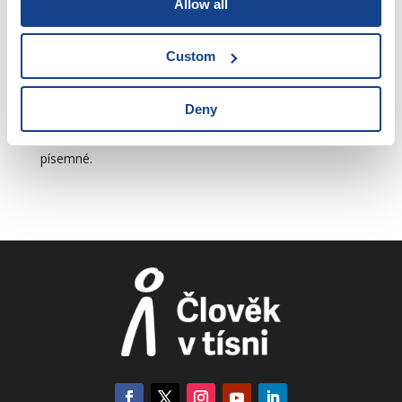
Allow all
Kromě toho může zaměstnavatel ze zákona odstoupit
od pracovní smlouvy, nenastoupil-li zaměstnanec ve
Custom
sjednaný den do práce, aniž mu v tom bránila překážka
v práci, nebo se zaměstnavatel do týdne nedozví o
této překážce.
Deny
Odstoupení od pracovní smlouvy musí být vždy
písemné.