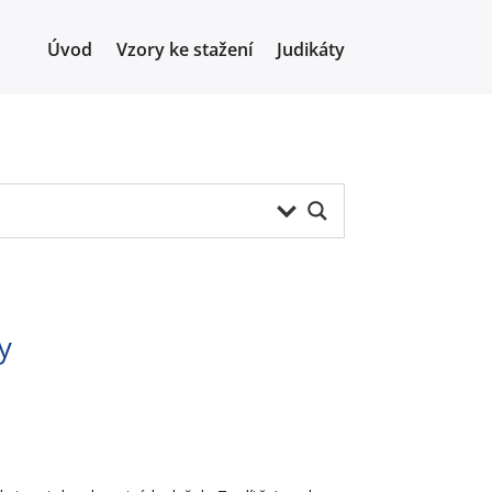
Úvod
Vzory ke stažení
Judikáty
y