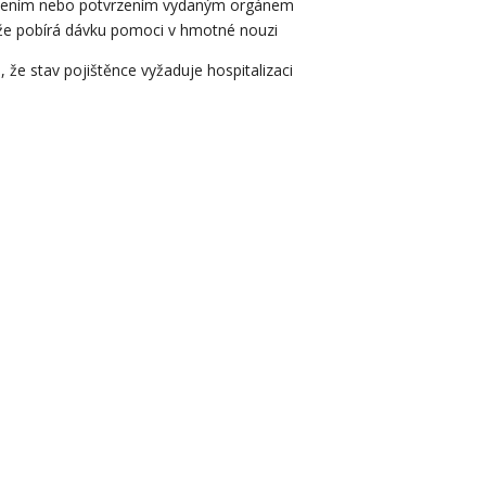
námením nebo potvrzením vydaným orgánem
 že pobírá dávku pomoci v hmotné nouzi
 že stav pojištěnce vyžaduje hospitalizaci