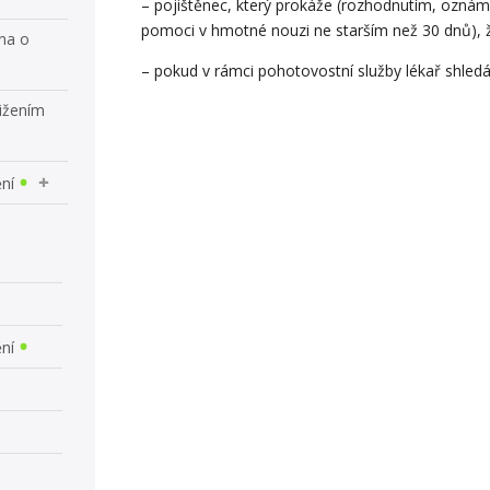
– pojištěnec, který prokáže (rozhodnutím, oz
pomoci v hmotné nouzi ne starším než 30 dnů),
ona o
– pokud v rámci pohotovostní služby lékař shledá,
tižením
ní
ění