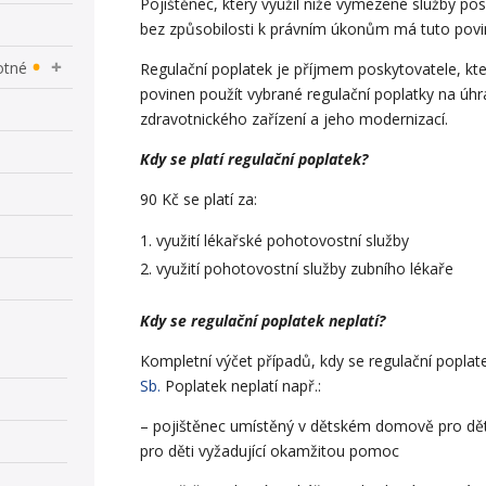
Pojištěnec, který využil níže vymezené služby pos
bez způsobilosti k právním úkonům má tuto povi
otné
Regulační poplatek je příjmem poskytovatele, kter
povinen použít vybrané regulační poplatky na ú
zdravotnického zařízení a jeho modernizací.
Kdy se platí regulační poplatek?
90 Kč se platí za:
využití lékařské pohotovostní služby
využití pohotovostní služby zubního lékaře
Kdy se regulační poplatek neplatí?
Kompletní výčet případů, kdy se regulační poplat
Sb.
Poplatek neplatí např.:
– pojištěnec umístěný v dětském domově pro děti 
pro děti vyžadující okamžitou pomoc