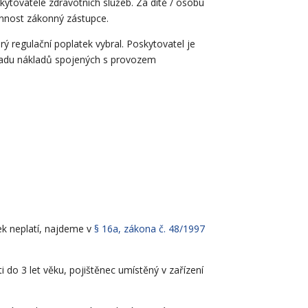
kytovatele zdravotních služeb. Za dítě / osobu
nnost zákonný zástupce.
ý regulační poplatek vybral. Poskytovatel je
hradu nákladů spojených s provozem
ek neplatí, najdeme v
§ 16a, zákona č. 48/1997
do 3 let věku, pojištěnec umístěný v zařízení