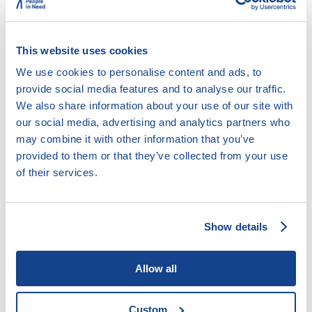
This website uses cookies
We use cookies to personalise content and ads, to
11.3. Důchodové pojištění
provide social media features and to analyse our traffic.
We also share information about your use of our site with
our social media, advertising and analytics partners who
may combine it with other information that you’ve
11.3.1. Důchodový systém
provided to them or that they’ve collected from your use
11.3.2. Druhy důchodů
of their services.
11.3.3. Osobní rozsah důchodového
pojištění
11.3.4. Doba pojištění a náhradní doba
Show details
pojištění
11.3.5. Starobní důchod
Allow all
11.3.6. Invalidní důchod
11.3.7. Vdovský (vdovecký) důchod
Custom