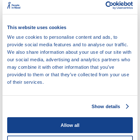
This website uses cookies
We use cookies to personalise content and ads, to
2. Právo a právní řád
provide social media features and to analyse our traffic.
We also share information about your use of our site with
our social media, advertising and analytics partners who
may combine it with other information that you’ve
2.1. Význam slova právo
provided to them or that they’ve collected from your use
2.2. Právní řád
of their services.
2.3. Právní odvětví
2.4. Právo soukromé a veřejné
2.5. Právo hmotné a procesní
Show details
2.6. Právní síla předpisů
2.7. Publikace a forma právních předpisů
Allow all
2.8. Kde hledat právní předpisy?