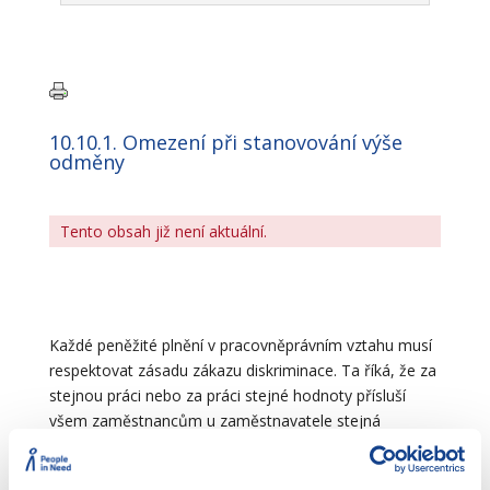
10.10.1. Omezení při stanovování výše
odměny
Tento obsah již není aktuální.
Každé peněžité plnění v pracovněprávním vztahu musí
respektovat zásadu zákazu diskriminace. Ta říká, že za
stejnou práci nebo za práci stejné hodnoty přísluší
všem zaměstnancům u zaměstnavatele stejná
odměna. K faktorům nesouvisejícím s hodnotou práce,
jakými může být i pohlaví nebo věk zaměstnance,