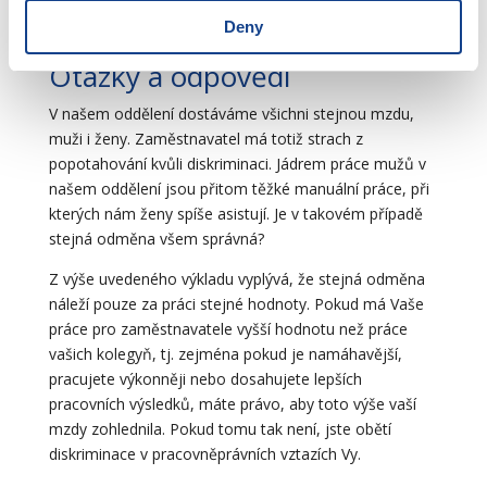
způsobilosti a výsledky práce podle jejich množství a
Deny
kvality.
Otázky a odpovědi
V našem oddělení dostáváme všichni stejnou mzdu,
muži i ženy. Zaměstnavatel má totiž strach z
popotahování kvůli diskriminaci. Jádrem práce mužů v
našem oddělení jsou přitom těžké manuální práce, při
kterých nám ženy spíše asistují. Je v takovém případě
stejná odměna všem správná?
Z výše uvedeného výkladu vyplývá, že stejná odměna
náleží pouze za práci stejné hodnoty. Pokud má Vaše
práce pro zaměstnavatele vyšší hodnotu než práce
vašich kolegyň, tj. zejména pokud je namáhavější,
pracujete výkonněji nebo dosahujete lepších
pracovních výsledků, máte právo, aby toto výše vaší
mzdy zohlednila. Pokud tomu tak není, jste obětí
diskriminace v pracovněprávních vztazích Vy.