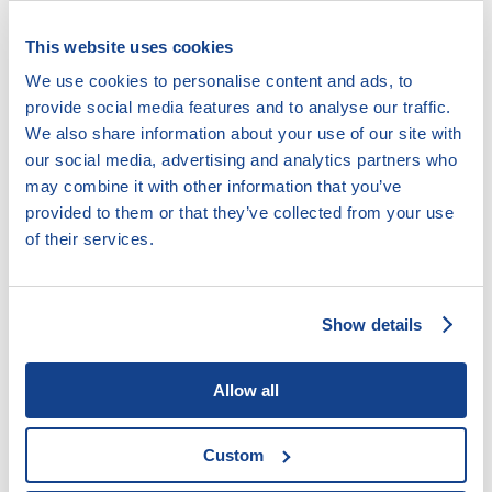
zaměstnavatel přihlížet nesmí.
Zákoník práce navíc napovídá, podle jakých kritérií se
This website uses cookies
má výše mzdy stanovovat: půjde o složitost,
We use cookies to personalise content and ads, to
odpovědnost a namáhavost práce, obtížnost
provide social media features and to analyse our traffic.
pracovních podmínek, pracovní výkonnost a
We also share information about your use of our site with
dosahování pracovních výsledků. Pro posouzení
our social media, advertising and analytics partners who
složitosti, odpovědnosti a namáhavosti práce je
may combine it with other information that you’ve
možné vycházet z toho, jaké vzdělání či dovednosti
provided to them or that they’ve collected from your use
jsou pro výkon práce potřeba, jak je předmět práce
of their services.
složitý, náročný na řízení a organizaci, jaké z něj
mohou vyplynout škody a ohrožení zdraví a
bezpečnosti, jak je fyzicky, smyslově a duševně
namáhavý a jaké negativní vlivy zde působí. Obtížnost
Show details
pracovních podmínek se posuzuje především podle
rozvržení pracovní doby a škodlivosti nebo obtížnosti
Allow all
dané působením jiných negativních vlivů pracovního
prostředí a podle jeho rizikovosti. Konečně pracovní
výkonnost posuzujeme podle intenzity a kvality
Custom
prováděných prací, pracovních schopností a pracovní