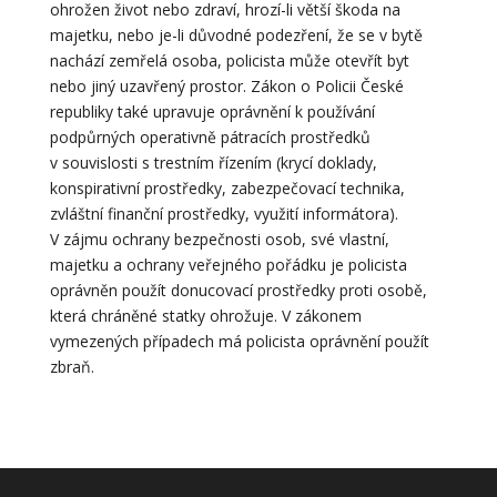
ohrožen život nebo zdraví, hrozí-li větší škoda na
majetku, nebo je-li důvodné podezření, že se v bytě
nachází zemřelá osoba, policista může otevřít byt
nebo jiný uzavřený prostor. Zákon o Policii České
republiky také upravuje oprávnění k používání
podpůrných operativně pátracích prostředků
v souvislosti s trestním řízením (krycí doklady,
konspirativní prostředky, zabezpečovací technika,
zvláštní finanční prostředky, využití informátora).
V zájmu ochrany bezpečnosti osob, své vlastní,
majetku a ochrany veřejného pořádku je policista
oprávněn použít donucovací prostředky proti osobě,
která chráněné statky ohrožuje. V zákonem
vymezených případech má policista oprávnění použít
zbraň.