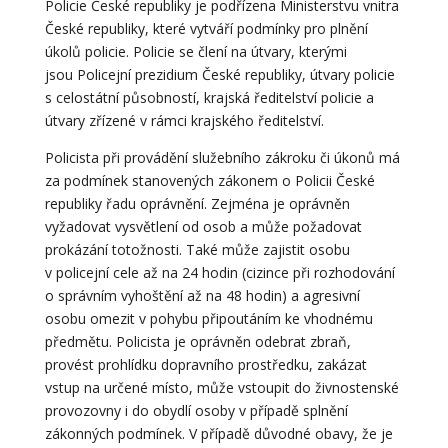
Policie České republiky je podřízena Ministerstvu vnitra
České republiky, které vytváří podmínky pro plnění
úkolů policie. Policie se člení na útvary, kterými
jsou Policejní prezidium České republiky, útvary policie
s celostátní působností, krajská ředitelství policie a
útvary zřízené v rámci krajského ředitelství.
Policista při provádění služebního zákroku či úkonů má
za podmínek stanovených zákonem o Policii České
republiky řadu oprávnění. Zejména je oprávněn
vyžadovat vysvětlení od osob a může požadovat
prokázání totožnosti. Také může zajistit osobu
v policejní cele až na 24 hodin (cizince při rozhodování
o správním vyhoštění až na 48 hodin) a agresivní
osobu omezit v pohybu připoutáním ke vhodnému
předmětu. Policista je oprávněn odebrat zbraň,
provést prohlídku dopravního prostředku, zakázat
vstup na určené místo, může vstoupit do živnostenské
provozovny i do obydlí osoby v případě splnění
zákonných podmínek. V případě důvodné obavy, že je