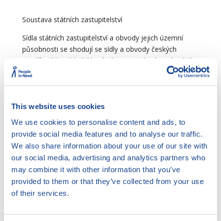
Soustava státních zastupitelství
Sídla státních zastupitelství a obvody jejich územní
působnosti se shodují se sídly a obvody českých
soudů, přičemž každé státní zastupitelství je zásadně
příslušné k zastupování státu u soudu, u něhož toto
[3]
státní zastupitelství působí.
Soustavu státního
zastupitelství proto tvoří:
This website uses cookies
Nejvyšší státní zastupitelství
(NSZ) se sídlem
We use cookies to personalise content and ads, to
v Brně
provide social media features and to analyse our traffic.
dvě
vrchní státní zastupitelství
(VSZ) v Praze a
We also share information about your use of our site with
v Olomouci (s pobočkami v Brně a Ostravě)
our social media, advertising and analytics partners who
osm
krajských státních zastupitelství
: dvě v Praze
may combine it with other information that you’ve
(městské státní zastupitelství u Městského soudu v
provided to them or that they’ve collected from your use
Praze a krajské státní zastupitelství u Krajského
of their services.
soudu v Praze), v Českých Budějovicích, Plzni, Ústí
nad Labem, Hradci Králové, Brně a Ostravě