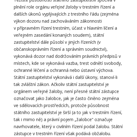
plnění role orgánu
veřejné žaloby
v trestním řízení a
dalších úkonů vyplývajících z trestního řádu (zejména
výkon dozoru nad zachováváním zákonnosti
v přípravném řízení trestním, účast v hlavním líčení a
veřejném zasedání konaných soudem), státní
zastupitelství dále působí v jiných řízeních (v
občanskoprávním řízení a správním soudnictví),
vykonává dozor nad dodržováním právních předpisů v
místech, kde se vykonává vazba, trest odnětí svobody,
ochranné léčení a ochranná nebo ústavní výchova.
Státní zastupitelství vykonává i další úkony, stanoví-li
tak zvláštní zákon. Ačkoliv státní zastupitelství je
orgánem veřejné žaloby, není přesné státní zástupce
označovat jako žalobce, jak je často činěno zejména
ve sdělovacích prostředcích, protože působnost
státního zastupitelství je širší (a to jak v trestním řízení,
tak i mimo ně) a právní pojem „žalobce“ označuje
navrhovatele, který v civilním řízení podal žalobu. Státní
zástupce v trestním řízení však podává obžalobu.