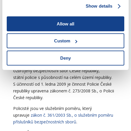
86
okresních státních zastupitelství
(u pražských
Show details
obvodních soudů 10 obvodních státních
zastupitelství a u Městského soudu v Brně městské
Allow all
státní zastupitelství)
Policie
Custom
Zákon č. 273/2008 Sb.
, zákon o Policii České republiky
Deny
Policie České republiky
(
PČR
) je
ozbrojený bezpečnostní sbor České republiky,
státní policie s působností na celém území republiky.
S účinností od 1. ledna 2009 je činnost Policie České
republiky upravena zákonem č. 273/2008 Sb., o Policii
České republiky.
Policisté jsou ve služebním poměru, který
upravuje
zákon č. 361/2003 Sb., o služebním poměru
příslušníků bezpečnostních sborů
.