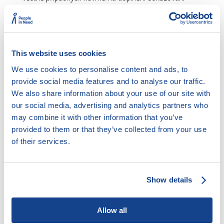
(formu a hlavičku je možno vzít ze vzoru holého
odvolání)
Vzdání se a zpětvzetí odvolání
This website uses cookies
Po vyhlášení rozsudku může se oprávněná osoba
odvolání výslovně vzdát (ústně do protokolu). Osoba,
We use cookies to personalise content and ads, to
která odvolání podala, může je výslovným prohlášením
provide social media features and to analyse our traffic.
vzít zpět, a to až do doby, než se odvolací soud
We also share information about your use of our site with
odebere k závěrečné poradě. Odvolání státního
our social media, advertising and analytics partners who
zástupce může vzít zpět i nadřízený státní zástupce.
may combine it with other information that you’ve
Odvolání podané ve prospěch obžalovaného jinou
provided to them or that they’ve collected from your use
oprávněnou osobou nebo za obžalovaného obhájcem
of their services.
nebo zákonným zástupcem může být vzato zpět jen s
výslovným souhlasem obžalovaného. Státní zástupce
může vzít takové odvolání zpět i bez souhlasu
Show details
obžalovaného. V tomto případě běží obžalovanému
nová lhůta k podání odvolání od vyrozumění, že
odvolání bylo vzato zpět.
Allow all