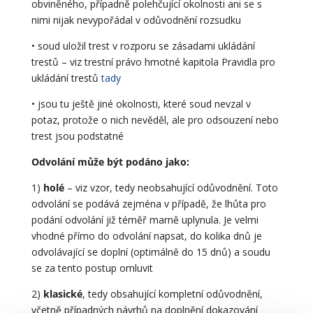
obviněného, případně polehčující okolnosti ani se s
nimi nijak nevypořádal v odůvodnění rozsudku
• soud uložil trest v rozporu se zásadami ukládání
trestů – viz trestní právo hmotné kapitola Pravidla pro
ukládání trestů
tady
• jsou tu ještě jiné okolnosti, které soud nevzal v
potaz, protože o nich nevěděl, ale pro odsouzení nebo
trest jsou podstatné
Odvolání může být podáno jako:
1)
holé
– viz vzor, tedy neobsahující odůvodnění. Toto
odvolání se podává zejména v případě, že lhůta pro
podání odvolání již téměř marně uplynula. Je velmi
vhodné přímo do odvolání napsat, do kolika dnů je
odvolávající se doplní (optimálně do 15 dnů) a soudu
se za tento postup omluvit
2)
klasické
, tedy obsahující kompletní odůvodnění,
včetně případných návrhů na doplnění dokazování