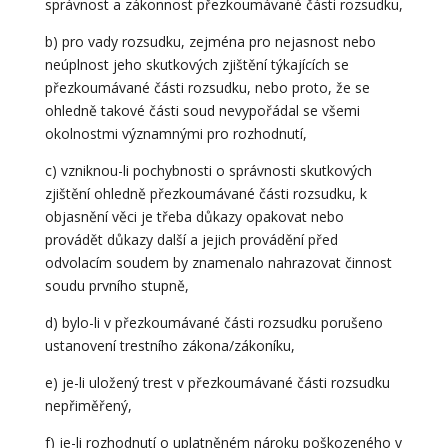
správnost a zákonnost přezkoumávané části rozsudku,
b) pro vady rozsudku, zejména pro nejasnost nebo
neúplnost jeho skutkových zjištění týkajících se
přezkoumávané části rozsudku, nebo proto, že se
ohledně takové části soud nevypořádal se všemi
okolnostmi významnými pro rozhodnutí,
c) vzniknou-li pochybnosti o správnosti skutkových
zjištění ohledně přezkoumávané části rozsudku, k
objasnění věci je třeba důkazy opakovat nebo
provádět důkazy další a jejich provádění před
odvolacím soudem by znamenalo nahrazovat činnost
soudu prvního stupně,
d) bylo-li v přezkoumávané části rozsudku porušeno
ustanovení trestního zákona/zákoníku,
e) je-li uložený trest v přezkoumávané části rozsudku
nepřiměřený,
f) je-li rozhodnutí o uplatněném nároku poškozeného v