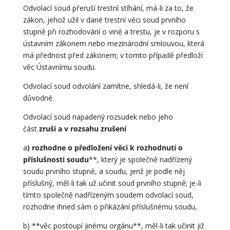
Odvolací soud přeruší trestní stíhání, má-li za to, že
zákon, jehož užil v dané trestní věci soud prvního
stupně při rozhodování o vině a trestu, je v rozporu s
ústavním zákonem nebo mezinárodní smlouvou, která
má přednost před zákonem; v tomto případě předloží
věc Ústavnímu soudu.
Odvolací soud odvolání zamítne, shledá-li, že není
důvodné.
Odvolací soud napadený rozsudek nebo jeho
část
zruší a v rozsahu zrušení
a
) rozhodne o předložení věci k rozhodnutí o
příslušnosti soudu
**, který je společně nadřízený
soudu prvního stupně, a soudu, jenž je podle něj
příslušný, měl-li tak už učinit soud prvního stupně; je-li
tímto společně nadřízeným soudem odvolací soud,
rozhodne ihned sám o přikázání příslušnému soudu,
b) **věc postoupí jinému orgánu**, měl-li tak učinit již