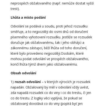
neprospěch obžalovaného (např. nemůže dostat vyšší
trest).
Lhůta a místo podání
Odvolání se podává u soudu, proti jehož rozsudku
směřuje, a to nejpozději do osmi dnů od doručení
písemného vyhotovení rozsudku. Jestliže se rozsudek
doručuje jak obžalovanému, tak i jeho obhájci a
zákonnému zástupci, běží lhůta od toho doručení,
které bylo provedeno nejpozději.Osobám, které
mohou podat odvolání ve prospěch obžalovaného,
končí lhůta týmž dnem jako obžalovanému.
Obsah odvolání
1)
rozsah odvolání
– v kterých výrocích je rozsudek
napadán. Obžalovaný by měl v odvolání vždy uvést,
zda napadá rozsudek co do viny i co do trestu, či jen
co do trestu. Z logiky věci vyplývá, že pokud se
obžalovaný dovolává co do viny (popírá byť jen