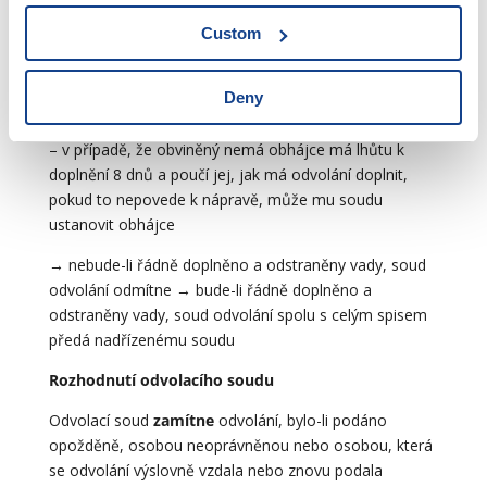
Řízení o odvolání
Custom
Řízení u soudu prvního stupně
– zkontroluje splnění náležitostí, jinak vyzve k doplnění
Deny
a odstranění vad a určí k tomu lhůtu 5 dnů
– v případě, že obviněný nemá obhájce má lhůtu k
doplnění 8 dnů a poučí jej, jak má odvolání doplnit,
pokud to nepovede k nápravě, může mu soudu
ustanovit obhájce
→ nebude-li řádně doplněno a odstraněny vady, soud
odvolání odmítne → bude-li řádně doplněno a
odstraněny vady, soud odvolání spolu s celým spisem
předá nadřízenému soudu
Rozhodnutí odvolacího soudu
Odvolací soud
zamítne
odvolání, bylo-li podáno
opožděně, osobou neoprávněnou nebo osobou, která
se odvolání výslovně vzdala nebo znovu podala