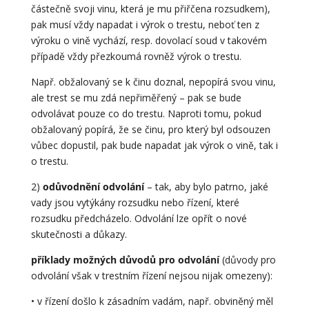
částečně svoji vinu, která je mu přiřčena rozsudkem),
pak musí vždy napadat i výrok o trestu, neboť ten z
výroku o vině vychází, resp. dovolací soud v takovém
případě vždy přezkoumá rovněž výrok o trestu.
Např. obžalovaný se k činu doznal, nepopírá svou vinu,
ale trest se mu zdá nepřiměřený – pak se bude
odvolávat pouze co do trestu. Naproti tomu, pokud
obžalovaný popírá, že se činu, pro který byl odsouzen
vůbec dopustil, pak bude napadat jak výrok o vině, tak i
o trestu.
2)
odůvodnění odvolání
– tak, aby bylo patrno, jaké
vady jsou vytýkány rozsudku nebo řízení, které
rozsudku předcházelo. Odvolání lze opřít o nové
skutečnosti a důkazy.
příklady možných důvodů pro odvolání
(důvody pro
odvolání však v trestním řízení nejsou nijak omezeny):
• v řízení došlo k zásadním vadám, např. obviněný měl