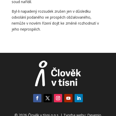
soud nařídil.
Byl-li napadený rozsudek zrušen jen v důsledku
odvolání podaného ve prospěch obžalovaného,
nemůže v novém řízení dojít ke změně rozhodnutí v
jeho neprospěch.
© 2026 Člověk v tísni o.p.s. | Tvorba webu:
Devenio