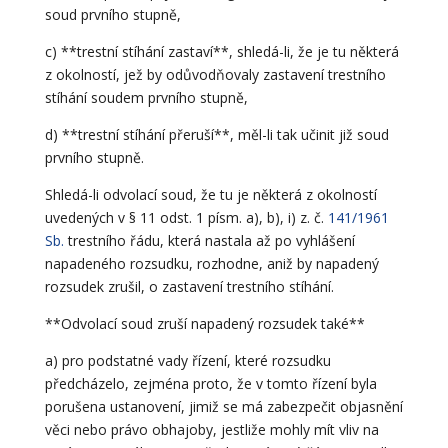
soud prvního stupně,
c) **trestní stíhání zastaví**, shledá-li, že je tu některá
z okolností, jež by odůvodňovaly zastavení trestního
stíhání soudem prvního stupně,
d) **trestní stíhání přeruší**, měl-li tak učinit již soud
prvního stupně.
Shledá-li odvolací soud, že tu je některá z okolností
uvedených v § 11 odst. 1 písm. a), b), i) z. č.
141/1961
Sb.
trestního řádu, která nastala až po vyhlášení
napadeného rozsudku, rozhodne, aniž by napadený
rozsudek zrušil, o zastavení trestního stíhání.
**Odvolací soud zruší napadený rozsudek také**
a) pro podstatné vady řízení, které rozsudku
předcházelo, zejména proto, že v tomto řízení byla
porušena ustanovení, jimiž se má zabezpečit objasnění
věci nebo právo obhajoby, jestliže mohly mít vliv na