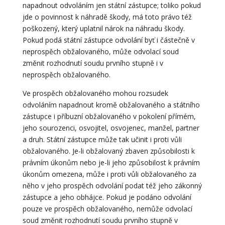
napadnout odvoláním jen státní zástupce; toliko pokud
jde o povinnost k náhradě škody, má toto právo též
poškozený, který uplatnil nárok na náhradu škody.
Pokud podá státní zástupce odvolání byť i částečně v
neprospěch obžalovaného, může odvolací soud
změnit rozhodnutí soudu prvního stupně i v
neprospěch obžalovaného.
Ve prospěch obžalovaného mohou rozsudek
odvoláním napadnout kromě obžalovaného a státního
zástupce i příbuzní obžalovaného v pokolení přímém,
jeho sourozenci, osvojitel, osvojenec, manžel, partner
a druh. Státní zástupce může tak učinit i proti vůli
obžalovaného. Je-li obžalovaný zbaven způsobilosti k
právním úkonům nebo je-li jeho způsobilost k právním
úkonům omezena, může i proti vůli obžalovaného za
něho v jeho prospěch odvolání podat též jeho zákonný
zástupce a jeho obhájce. Pokud je podáno odvolání
pouze ve prospěch obžalovaného, nemůže odvolací
soud změnit rozhodnutí soudu prvního stupně v