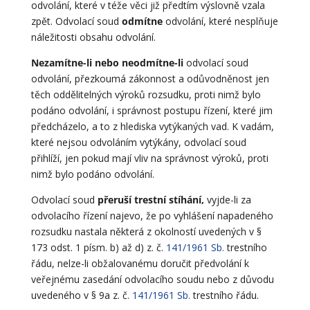
odvolání, které v téže věci již předtím výslovně vzala
zpět. Odvolací soud
odmítne
odvolání, které nesplňuje
náležitosti obsahu odvolání.
Nezamítne-li nebo neodmítne-li
odvolací soud
odvolání, přezkoumá zákonnost a odůvodněnost jen
těch oddělitelných výroků rozsudku, proti nimž bylo
podáno odvolání, i správnost postupu řízení, které jim
předcházelo, a to z hlediska vytýkaných vad. K vadám,
které nejsou odvoláním vytýkány, odvolací soud
přihlíží, jen pokud mají vliv na správnost výroků, proti
nimž bylo podáno odvolání.
Odvolací soud
přeruší trestní stíhání,
vyjde-li za
odvolacího řízení najevo, že po vyhlášení napadeného
rozsudku nastala některá z okolností uvedených v §
173 odst. 1 písm. b) až d) z. č.
141/1961 Sb.
trestního
řádu, nelze-li obžalovanému doručit předvolání k
veřejnému zasedání odvolacího soudu nebo z důvodu
uvedeného v § 9a z. č.
141/1961 Sb.
trestního řádu.