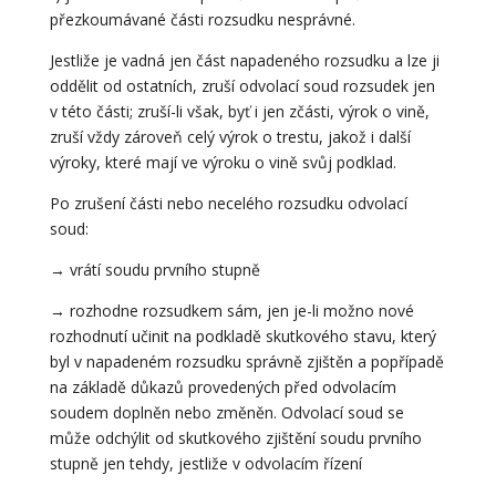
přezkoumávané části rozsudku nesprávné.
Jestliže je vadná jen část napadeného rozsudku a lze ji
oddělit od ostatních, zruší odvolací soud rozsudek jen
v této části; zruší-li však, byť i jen zčásti, výrok o vině,
zruší vždy zároveň celý výrok o trestu, jakož i další
výroky, které mají ve výroku o vině svůj podklad.
Po zrušení části nebo necelého rozsudku odvolací
soud:
→ vrátí soudu prvního stupně
→ rozhodne rozsudkem sám, jen je-li možno nové
rozhodnutí učinit na podkladě skutkového stavu, který
byl v napadeném rozsudku správně zjištěn a popřípadě
na základě důkazů provedených před odvolacím
soudem doplněn nebo změněn. Odvolací soud se
může odchýlit od skutkového zjištění soudu prvního
stupně jen tehdy, jestliže v odvolacím řízení