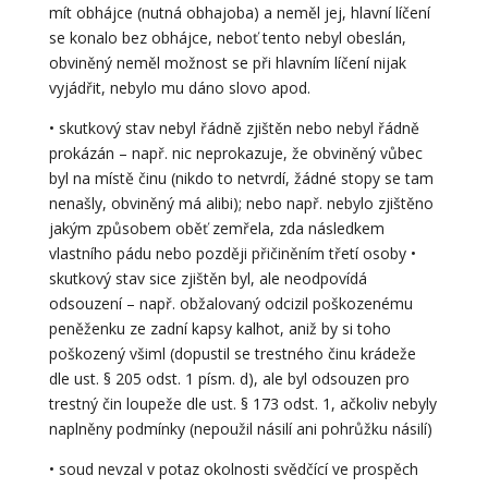
mít obhájce (nutná obhajoba) a neměl jej, hlavní líčení
se konalo bez obhájce, neboť tento nebyl obeslán,
obviněný neměl možnost se při hlavním líčení nijak
vyjádřit, nebylo mu dáno slovo apod.
• skutkový stav nebyl řádně zjištěn nebo nebyl řádně
prokázán – např. nic neprokazuje, že obviněný vůbec
byl na místě činu (nikdo to netvrdí, žádné stopy se tam
nenašly, obviněný má alibi); nebo např. nebylo zjištěno
jakým způsobem oběť zemřela, zda následkem
vlastního pádu nebo později přičiněním třetí osoby •
skutkový stav sice zjištěn byl, ale neodpovídá
odsouzení – např. obžalovaný odcizil poškozenému
peněženku ze zadní kapsy kalhot, aniž by si toho
poškozený všiml (dopustil se trestného činu krádeže
dle ust. § 205 odst. 1 písm. d), ale byl odsouzen pro
trestný čin loupeže dle ust. § 173 odst. 1, ačkoliv nebyly
naplněny podmínky (nepoužil násilí ani pohrůžku násilí)
• soud nevzal v potaz okolnosti svědčící ve prospěch