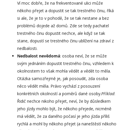
Ví moc dobře, že na frekventované ulici může
někoho přejet a dopustit se tak trestného činu, říká
si ale, že je to v pohodě, že se tak nestane a bez
problémů dojede až domů. Zde se tedy pachatel
trestného činu dopustit nechce, ale když se tak
stane, dopustí se trestného činu ublížení na zdraví z
nedbalosti.
Nedbalost nevědomá
: osoba neví, že se může
svým jednáním dopustit trestného činu, vzhledem k
okolnostem to však mohla vědět a vědět to měla.
Otázka samozřejmě je, jak posoudit, zda osoba
něco vědět měla. Právo vychází z posouzení
konkrétních okolností a poměrů dané osoby.
Příklad
:
Řidič nechce nikoho přejet, neví, že by důsledkem
jeho jízdy mohlo být, že někoho přejede, nicméně
má vědět, že za daného počasí je jeho jízda příliš
rychlá a mohl by někoho přejet (a naneštěstí někoho