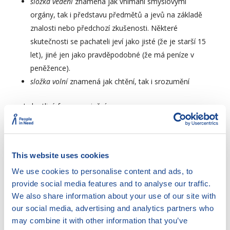
složka vědění
znamená jak vnímání smyslovými
orgány, tak i představu předmětů a jevů na základě
znalosti nebo předchozí zkušenosti. Některé
skutečnosti se pachateli jeví jako jisté (že je starší 15
let), jiné jen jako pravděpodobné (že má peníze v
peněžence).
složka volní
znamená jak chtění, tak i srozumění
Jednotlivé formy zavinění:
Úmysl přímý
: osoba ví, že svým jednáním se může
dopustit trestného činu a v podstatě se trestného
činu dopustit chce.
Příklad
: Sedí řidič v autě a čeká, až
This website uses cookies
půjde okolo něj jeho soused po chodníku, aby se
náhle rozjel a souseda nárazem o kapotu usmrtil,
We use cookies to personalise content and ads, to
provide social media features and to analyse our traffic.
protože mu chodí za manželkou. Pachatel ví, že se
We also share information about your use of our site with
tak dopustí vraždy a vraždy se skutečně dopustit
our social media, advertising and analytics partners who
chce.
may combine it with other information that you’ve
Úmysl nepřímý
: osoba ví, že se svým jednáním