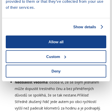
provided to them or that they’ve collected from your use
může dopustit trestného činu a je s tím srozuměna.
of their services.
Zjednodušeně řečeno, je jí jedno, jestli se svým
jednáním dopustí trestného činu nebo ne.
Příklad
:
Ten samý člověk ve vzteku a záměrně narazí autem
Show details
do souseda, soused upadne na zem a řidič odjede.
Je mu jasné, že je soused zraněn a v ohrožení
Allow all
života, ale je mu jedno, jestli umře nebo ne. Úmysl
nepřímý se od přímého liší v tom, že pachatelův
vztah k následku svého jednání není tak jasný. Úmysl
Custom
nepřímý je považován za méně intenzivní formu
zavinění než úmysl přímý. Z praktického hlediska ale
Deny
toto rozlišování nemá skoro žádný význam.
Nedbalost vědomá
: osoba ví, že se svým jednáním
může dopustit trestného činu a bez přiměřených
důvodů se spoléhá, že se tak nestane.
Příklad
:
Středně zkušený řidič jede autem po obci rychlostí
vyšší než padesát kilometrů za hodinu a je podnapilý.