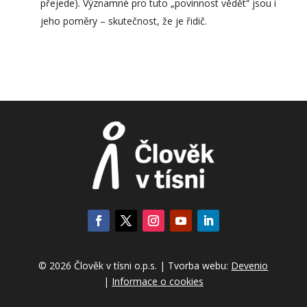
přejede). Významné pro tuto „povinnost vědět“ jsou i
jeho poměry – skutečnost, že je řidič.
© 2026 Člověk v tísni o.p.s. | Tvorba webu:
Devenio
|
Informace o cookies