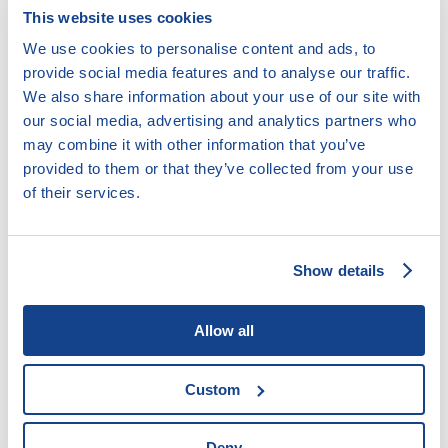
This website uses cookies
We use cookies to personalise content and ads, to
provide social media features and to analyse our traffic.
We also share information about your use of our site with
our social media, advertising and analytics partners who
6.13.7. Řízení o dědictví
may combine it with other information that you’ve
provided to them or that they’ve collected from your use
of their services.
Obecná ustanovení o zvláštních řízeních soudních,
mezi něž dědické řízení (neboli řízení o pozůstalosti)
Show details
patří jsou
zde
Řízení o pozůstalosti podrobněji pak ještě
zde
Allow all
Zákonná úprava:
§ 98 zákona č. 292/2013 Sb.
, o
zvláštních řízeních soudních a následující ustanovení.
Custom
Deny