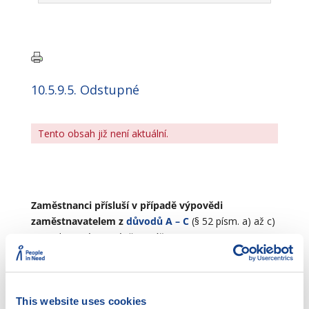
10.5.9.5. Odstupné
Tento obsah již není aktuální.
Zaměstnanci přísluší v případě výpovědi
zaměstnavatelem z
důvodů A – C
(§ 52 písm. a) až c)
ZP) odstupné nejméně ve výši:
jednonásobku jeho průměrného výdělku, jestliže
jeho pracovní poměr u zaměstnavatele trval méně než
1 rok,
This website uses cookies