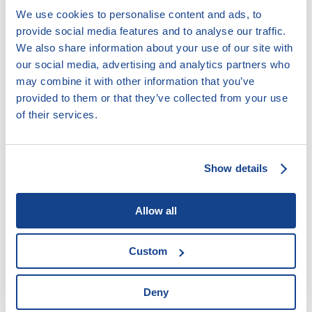
dvojnásobku jeho průměrného výdělku, jestliže jeho
We use cookies to personalise content and ads, to
pracovní poměr u zaměstnavatele trval alespoň 1 rok a
provide social media features and to analyse our traffic.
méně než 2 roky,
We also share information about your use of our site with
trojnásobku jeho průměrného výdělku, jestliže jeho
our social media, advertising and analytics partners who
pracovní poměr u zaměstnavatele trval alespoň 2
may combine it with other information that you’ve
provided to them or that they’ve collected from your use
roky.Za dobu trvání pracovního poměru se považuje i
of their services.
doba trvání předchozího pracovního poměru u téhož
zaměstnavatele, pokud doba od jeho skončení do
vzniku následujícího pracovního poměru nepřesáhla
Show details
dobu 6 měsíců.
Zaměstnanci přísluší v případě výpovědi
Allow all
zaměstnavatelem
důvodu D
(§ 52 písm. d) ZP)
odstupné ve výši
nejméně dvanáctinásobku průměrného
Custom
výdělku
. Pokud se však zaměstnavatel zcela zprostí
odpovědnosti za pracoví úraz nebo onemocnění
nemocí z povolání, odstupné nenáleží.
Deny
Výše uvedené platí také, pokud pracovní poměr zanikl