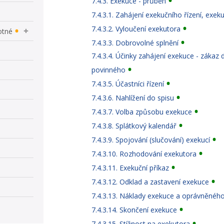
7.4.3. Exekuce - průběh
7.4.3.1. Zahájení exekučního řízení, exek
7.4.3.2. Vyloučení exekutora
otné
7.4.3.3. Dobrovolné splnění
7.4.3.4. Účinky zahájení exekuce - záka
povinného
7.4.3.5. Účastníci řízení
7.4.3.6. Nahlížení do spisu
7.4.3.7. Volba způsobu exekuce
7.4.3.8. Splátkový kalendář
7.4.3.9. Spojování (slučování) exekucí
7.4.3.10. Rozhodování exekutora
7.4.3.11. Exekuční příkaz
7.4.3.12. Odklad a zastavení exekuce
7.4.3.13. Náklady exekuce a oprávněnéh
7.4.3.14. Skončení exekuce
7.4.3.15. Stížnost na exekutora