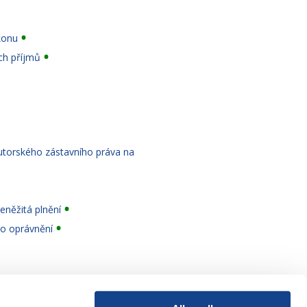
konu
ch příjmů
utorského zástavního práva na
eněžitá plnění
ho oprávnění