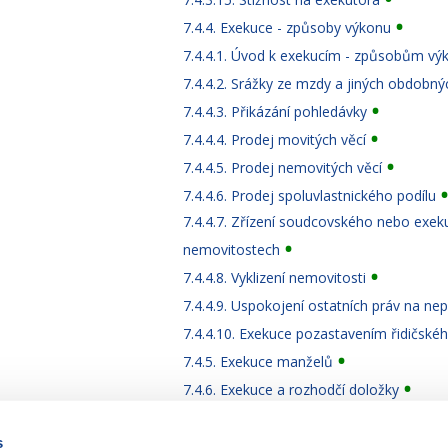
7.4.4. Exekuce - způsoby výkonu
7.4.4.1. Úvod k exekucím - způsobům vý
7.4.4.2. Srážky ze mzdy a jiných obdobný
7.4.4.3. Přikázání pohledávky
7.4.4.4. Prodej movitých věcí
7.4.4.5. Prodej nemovitých věcí
7.4.4.6. Prodej spoluvlastnického podílu
7.4.4.7. Zřízení soudcovského nebo exek
nemovitostech
7.4.4.8. Vyklizení nemovitosti
7.4.4.9. Uspokojení ostatních práv na nep
7.4.4.10. Exekuce pozastavením řidičské
7.4.5. Exekuce manželů
7.4.6. Exekuce a rozhodčí doložky
s