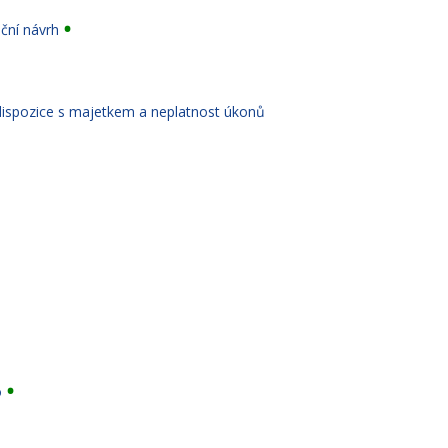
uční návrh
z dispozice s majetkem a neplatnost úkonů
o