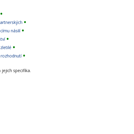
partnerských
címu násilí
tví
zletilé
u rozhodnutí
jejich specifika.