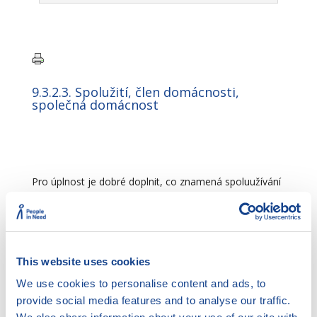
9.3.2.3. Spolužití, člen domácnosti,
společná domácnost
Pro úplnost je dobré doplnit, co znamená spoluužívání
bytu nebo domu pro osobu, která nenese užívací právo
(typicky není vlastníkem nebo nájemcem objektu).
Spolužijící osoba užívá byt nebo dům
na základě
souhlasu oprávněného uživatele
. Souhlas může být
This website uses cookies
vyjádřen písemně, ústně nebo konkludentně.
We use cookies to personalise content and ads, to
Souhlasem oprávněného uživatele nevzniká stejné
provide social media features and to analyse our traffic.
právo spolužijící osobě, nositelem práv a povinností