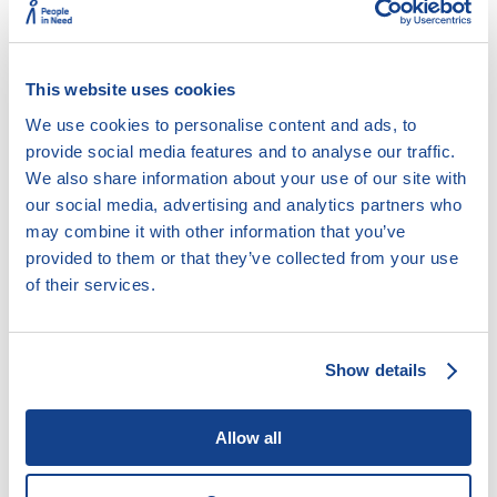
This website uses cookies
We use cookies to personalise content and ads, to
8.2.6. Obviněný
provide social media features and to analyse our traffic.
We also share information about your use of our site with
our social media, advertising and analytics partners who
may combine it with other information that you’ve
8.2.6.1. Pojmy: podezřelý, obviněný,
provided to them or that they’ve collected from your use
obžalovaný, odsouzený
of their services.
8.2.6.2. Postavení a účast obviněného v
trestním řízení
8.2.6.3. Právo na obhajobu
Show details
8.2.6.4. Právo na bezplatnou obhajobu
nebo za sníženou odměnu
Allow all
8.2.6.5. Podání vysvětlení z hlediska
práva na obhajobu