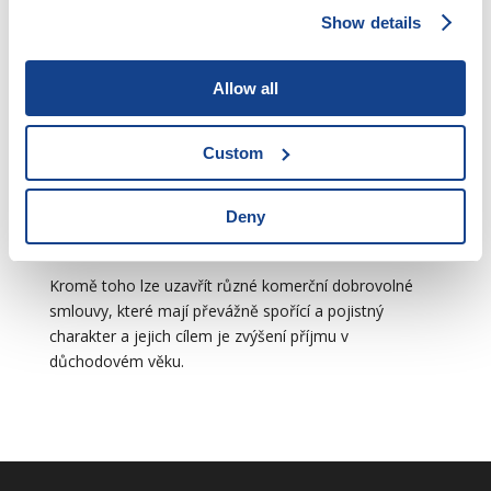
Základním předpisem, který upravuje nároky na
Show details
důchody ze základního důchodového pojištění, způsob
stanovení výše důchodů a podmínky pro jejich výplatu,
je
zákon č. 155/1995 Sb., o důchodovém pojištění.
Allow all
Předpisem, který upravuje řízení ve věcech
Custom
důchodového pojištění, je pak zákon č. 582/1991
Sb. (hlavně §§ 81 – 90).
Deny
Doplňkové penzijní spoření se řídí zákonem
č. 427/2011 Sb., o doplňkovém penzijním spoření.
Kromě toho lze uzavřít různé komerční dobrovolné
smlouvy, které mají převážně spořící a pojistný
charakter a jejich cílem je zvýšení příjmu v
důchodovém věku.