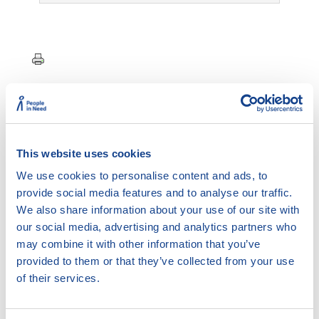
11.3.1. Důchodový systém
This website uses cookies
Český důchodový systém se skládá ze dvou částí.
We use cookies to personalise content and ads, to
Prvním pilířem je povinné základní důchodové pojištění
provide social media features and to analyse our traffic.
podle zákona č. 155/1995 Sb., o důchodovém pojištění.
We also share information about your use of our site with
Je univerzální a zabezpečuje všechny ekonomicky
our social media, advertising and analytics partners who
aktivní osoby. Důchod ze základního důchodového
may combine it with other information that you’ve
pojištění pobírá většina obyvatel ČR v důchodovém
provided to them or that they’ve collected from your use
věku. Vedle toho existuje dobrovolné doplňkové
of their services.
penzijní spoření (od 1.1.2013 nahradilo předchozí
doplňkové penzijní připojištění) se státním příspěvkem.