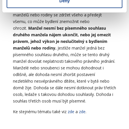
Deny
Mají-li manželé společné nájemní právo k domu nebo
bytu, ve kterém se nachází rodinná domácnost
manželů nebo rodiny se zdržet všeho a předejít
všemu, co může bydlení znemožnit nebo
ohrozit.
Manžel nesmí bez písemného souhlasu
druhého manžela nájem ukončit, nebo jej omezit
právem, jehož výkon je neslučitelný s bydlením
manželů nebo rodiny.
Jestliže manžel jedná bez
písemného souhlasu druhého, může se tento druhý
manžel dovolat neplatnosti takového právního jednání.
Manželé nebo snoubenci se mohou dohodnout i
odlišně, ale dohoda nesmí zhoršit postavení
nezletilého nesvéprávného dítěte, které v bytě nebo
domě žije. Dohoda se dále nesmí dotknout práv třetích
osob, ledaže s takovou dohodou souhlasily. Dohoda i
souhlas třetích osob musí být písemné.
Ke stejnému tématu také viz
zde
a
zde
.