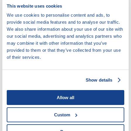
společní nájemci jsou zavázáni a oprávněni společně a
This website uses cookies
nerozdílně; nemohou-li se v případech hodných
We use cookies to personalise content and ads, to
zvláštního zřetele společní nájemci spolu dohodnout,
provide social media features and to analyse our traffic.
může se každý z nich obrátit na soud. V případech
We also share information about your use of our site with
hodných zvláštního zřetele soud na návrh společného
our social media, advertising and analytics partners who
nájemce zruší společné nájemní právo společných
may combine it with other information that you’ve
nájemců a zároveň rozhodne, který ze společných
provided to them or that they’ve collected from your use
nájemců bude napříště nájemcem.
of their services.
Manželé
Pokud má jeden z manželů k domu nebo bytu, v němž
Show details
mají manželé obydlí, nájemní nebo jiné podobné
závazkové právo, vznikne uzavřením manželství nebo
vznikem takového práva za trvání manželství společné
Allow all
nájemní právo. Mají-li manželé k domu nebo bytu
společné nájemní právo, jsou zavázáni a oprávněni
Custom
společně a nerozdílně. Je možná dohoda manželů o
jiném uspořádání.