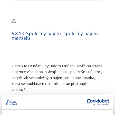
6.8.13. Společný nájem, společný nájem
manželů
– smlouvu o nájmu bytu/domu může uzavřít na straně
nájemce více osob, stávají se pak společnými nájemci;
stejně tak se společným nájemcem stane i osoba,
která se souhlasem ostatních stran přistoupí k
smlouvě
– společní nájemci mají stejná práva a povinnosti
Běžné věci spravuje (obstarává) každý ze společných
nájemců, pro ostatní záležitosti je třeba souhlasu všech;