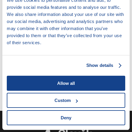
We use cookies to personalise content and ads, to
provide social media features and to analyse our traffic.
We also share information about your use of our site with
our social media, advertising and analytics partners who
may combine it with other information that you’ve
provided to them or that they’ve collected from your use
6.8.17.6. Bytové náhrady
of their services.
Show details
Dle NOZ nemá nájemce při jakémkoliv způsobu
skončení nájmu nárok na jakoukoliv formu náhradního
Allow all
bydlení ani na přístřeší.
Custom
Deny