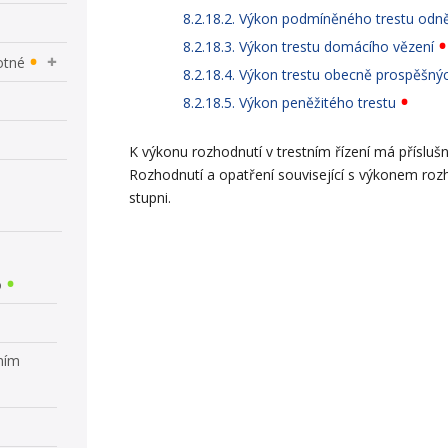
8.2.18.2. Výkon podmíněného trestu odn
8.2.18.3. Výkon trestu domácího vězení
otné
8.2.18.4. Výkon trestu obecně prospěšnýc
8.2.18.5. Výkon peněžitého trestu
K výkonu rozhodnutí v trestním řízení má příslušn
Rozhodnutí a opatření související s výkonem rozho
stupni.
o
tním