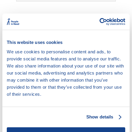
11.2.7. Přeplatek na dávce
This website uses cookies
We use cookies to personalise content and ads, to
provide social media features and to analyse our traffic.
We also share information about your use of our site with
Příjemce dávky je povinen písemně oznámit a doložit
our social media, advertising and analytics partners who
příslušnému Úřadu práce do 8 dnů změny ve
may combine it with other information that you’ve
skutečnostech rozhodných pro trvání nároku na dávku,
provided to them or that they’ve collected from your use
její výši nebo výplatu. Tedy zejména změny příjmu
of their services.
svého či společně posuzovaných osob.
Pokud příjemce dávky způsobí, že dávka je vyplacena
neprávem, či ve vyšší částce, než náležela (např. tím,
Show details
že nesplní svou oznamovací povinnost), vznikne mu
odpovědnost za přeplatek a tento přeplatek na dávce