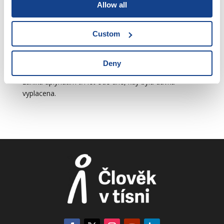
Allow all
je povinen vrátit.
Pokud vznik přeplatku způsobí osoba společně
Custom
posuzovaná, Úřad práce uloží povinnost vrátit
přeplatek této osobě. A pokud vznik přeplatku způsobí
více osob, odpovídají za vrácení přeplatku na dávce
Deny
společně a nerozdílně. Nárok na vrácení přeplatku
zaniká uplynutím tří let ode dne, kdy byla dávka
vyplacena.