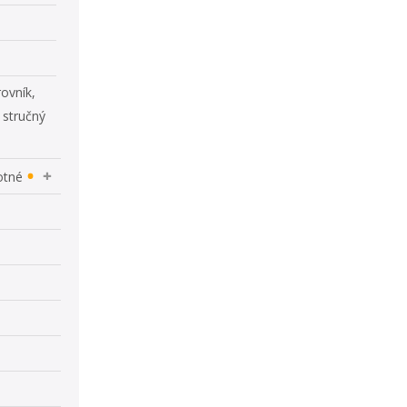
rovník,
 stručný
otné