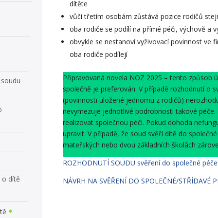
dítěte
vůči třetím osobám zůstává pozice rodičů stej
oba rodiče se podílí na přímé péči, výchově a v
obvykle se nestanoví vyživovací povinnost ve f
oba rodiče podílejí
Připravovaná novela NOZ 2025 – tento způsob úpr
m soudu
společně je preferován. V případě rozhodnutí o 
(povinnosti uložené jednomu z rodičů) nerozhoduj
o
nevymezuje jednotlivé podrobnosti takové péče.
realizovat společnou péči. Pokud dohoda nefun
upravit. V případě, že soud svěří dítě do společn
mateřských nebo dvou základních školách zárov
ROZHODNUTÍ SOUDU svěření do společné péče
 o dítě
NÁVRH NA SVĚŘENÍ DO SPOLEČNÉ/STŘÍDAVÉ P
ítě