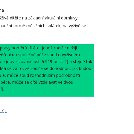
ná
ýživě dítěte na základní aktuální domluvy
inanční formě měsíčních splátek, na výživě se
avy poměrů dítěte, jehož rodiče nežijí
svěření do společné péče soud o výživném
e (novelizované ust. § 919 odst. 2) a stejně tak
 Má se za to, že rodiče se dohodnou, jak budou
guje, může soud rozhodnutím podrobnosti
é péče, může se dítě vzdělávat ve dvou
eň.
ÉČE