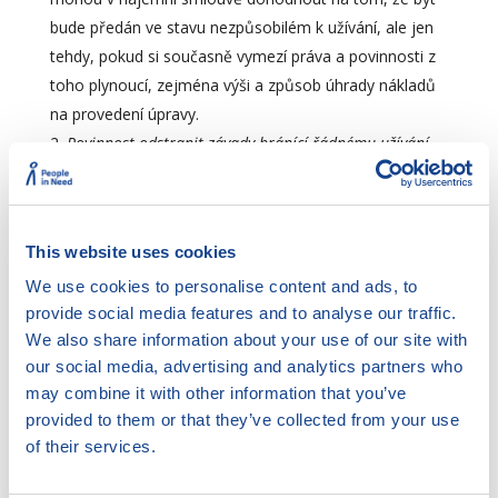
bude předán ve stavu nezpůsobilém k užívání, ale jen
tehdy, pokud si současně vymezí práva a povinnosti z
toho plynoucí, zejména výši a způsob úhrady nákladů
na provedení úpravy.
Povinnost odstranit závady bránící řádnému užívání
bytu nebo jimiž je výkon nájemcova práva
ohrožen
(pokud nejde o závady, které má odstranit
nájemce) (§ 687, § 691 ObčZ)Pronajímatel má
This website uses cookies
povinnost udržovat předmět nájmu ve způsobilém
stavu po celou dobu nájmu. Pronajímatel je povinen
We use cookies to personalise content and ads, to
provide social media features and to analyse our traffic.
proto předcházet závadám = odstraňovat hrozící
We also share information about your use of our site with
závady (porušení této povinnost vede k tomu, že již
our social media, advertising and analytics partners who
samotné vyskytnutí závady je porušením povinnosti
may combine it with other information that you’ve
pronajímatele) a povinnost odstranit veškeré závady
provided to them or that they’ve collected from your use
bránící řádnému užívání bytu nájemcem – jedná se
of their services.
nejen o závady v bytě, ale i jiné závady, které brání
řádnému užívání bytu (např. závady v domě, ve