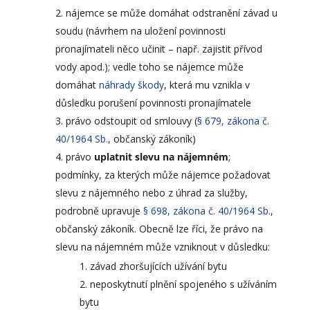
nájemce se může domáhat odstranění závad u
soudu (návrhem na uložení povinnosti
pronajímateli něco učinit – např. zajistit přívod
vody apod.); vedle toho se nájemce může
domáhat
náhrady škody
, která mu vznikla v
důsledku porušení povinnosti pronajímatele
právo odstoupit od smlouvy (
§ 679, zákona č.
40/1964 Sb.
, občanský zákoník)
právo
uplatnit slevu na nájemném
;
podmínky, za kterých může nájemce požadovat
slevu z nájemného nebo z úhrad za služby,
podrobně upravuje
§ 698, zákona č. 40/1964 Sb.
,
občanský zákoník. Obecně lze říci, že právo na
slevu na nájemném může vzniknout v důsledku:
závad zhoršujících užívání bytu
neposkytnutí plnění spojeného s užíváním
bytu