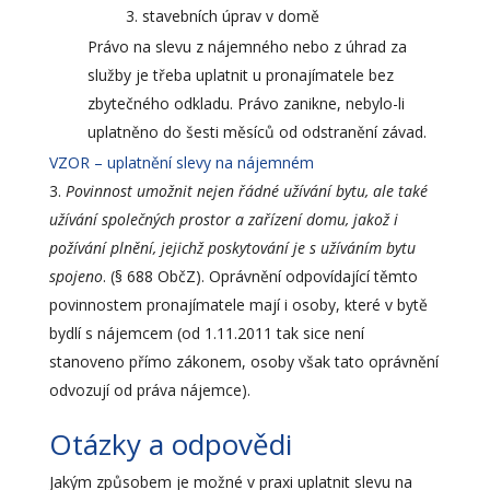
stavebních úprav v domě
Právo na slevu z nájemného nebo z úhrad za
služby je třeba uplatnit u pronajímatele bez
zbytečného odkladu. Právo zanikne, nebylo-li
uplatněno do šesti měsíců od odstranění závad.
VZOR – uplatnění slevy na nájemném
Povinnost umožnit nejen řádné užívání bytu, ale také
užívání společných prostor a zařízení domu, jakož i
požívání plnění, jejichž poskytování je s užíváním bytu
spojeno
. (§ 688 ObčZ). Oprávnění odpovídající těmto
povinnostem pronajímatele mají i osoby, které v bytě
bydlí s nájemcem (od 1.11.2011 tak sice není
stanoveno přímo zákonem, osoby však tato oprávnění
odvozují od práva nájemce).
Otázky a odpovědi
Jakým způsobem je možné v praxi uplatnit slevu na