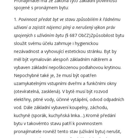
Pronajímatel má ze zákona tyto základní povinnosti
spojené s pronájmem bytu:
Povinnost předat byt ve stavu způsobilém k řádnému
užívaní a zajistit nájemci plný a nerušený výkon práv
spojených s užíváním bytu
(§ 687 ObčZ)Způsobilost bytu
sloužit svému účelu zahrnuje i hygienickou
nezávadnost a vyhovující estetickou stránku. Byt by
měl být vymalován alespoň základním nátěrem a
vybaven základní nepoškozenou podlahovou krytinou.
Nepochybné také je, že musí být opatřen
uzamykatelnými vstupními dveřmi a funkčními okny
(otevíratelná, zasklená). V bytě musí být rozvod
elektřiny, pitné vody, účinné vytápění, odvod odpadních
vod. Dále základní vybavení koupelny, záchodu,
kuchyně (sporák, kuchyňská linka…).Kromě předání
bytu v takovémto stavu patří k povinnostem
pronajímatele rovněž tento stav (užívání bytu) nerušit,