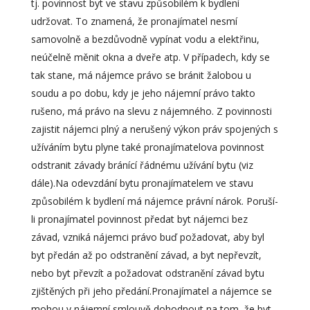
tj. povinnost byt ve stavu způsobilém k bydlení
udržovat. To znamená, že pronajímatel nesmí
samovolně a bezdůvodně vypínat vodu a elektřinu,
neúčelně měnit okna a dveře atp. V případech, kdy se
tak stane, má nájemce právo se bránit žalobou u
soudu a po dobu, kdy je jeho nájemní právo takto
rušeno, má právo na slevu z nájemného. Z povinnosti
zajistit nájemci plný a nerušený výkon práv spojených s
užíváním bytu plyne také pronajímatelova povinnost
odstranit závady bránící řádnému užívání bytu (viz
dále).Na odevzdání bytu pronajímatelem ve stavu
způsobilém k bydlení má nájemce právní nárok. Poruší-
li pronajímatel povinnost předat byt nájemci bez
závad, vzniká nájemci právo buď požadovat, aby byl
byt předán až po odstranění závad, a byt nepřevzít,
nebo byt převzít a požadovat odstranění závad bytu
zjištěných při jeho předání.Pronajímatel a nájemce se
mohou v nájemní smlouvě dohodnout na tom, že byt