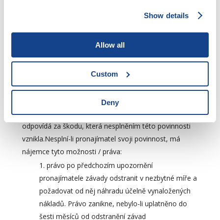
společných prostorách domu, např. závada na
Show details
vodovodní přípojce).Výjimkou jsou opravy, ke kterým
je povinen nájemce, a to:
Allow all
drobné opravy v bytě
závady a poškození způsobené nájemcem
nebo osobami, které s ním bydlí
Custom
Nájemce je povinen oznámit bez zbytečného odkladu
pronajímateli potřebu těch oprav v bytě, které má nést
Deny
pronajímatel, a umožnit jejich provedení; jinak
odpovídá za škodu, která nesplněním této povinnosti
vznikla.Nesplní-li pronajímatel svoji povinnost, má
nájemce tyto možnosti / práva:
právo po předchozím upozornění
pronajímatele závady odstranit v nezbytné míře a
požadovat od něj náhradu účelně vynaložených
nákladů. Právo zanikne, nebylo-li uplatněno do
šesti měsíců od odstranění závad