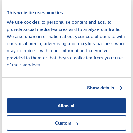
Právo na dodatečné sdělení
může uplatňovat fyzická
This website uses cookies
osoba, o níž bylo v rozhlasovém nebo televizním
We use cookies to personalise content and ads, to
vysílání uveřejněno sdělení například o zahájení
provide social media features and to analyse our traffic.
trestního řízení, avšak toto řízení nebylo ukončeno
We also share information about your use of our site with
pravomocným rozhodnutím. V tom případě může
our social media, advertising and analytics partners who
fyzická osoba požadovat uveřejnění informace o
may combine it with other information that you’ve
konečném výsledku řízení.
provided to them or that they’ve collected from your use
K právu na ochranu osobnosti se v neposlední řadě
of their services.
vztahuje
zákon o ochraně osobních údajů
. Tento zákon
se vztahuje na státní orgány, právnické i fyzické osoby,
které zpracovávají osobní údaje, a upravuje nakládání s
Show details
těmito údaji.
V
zákoníku práce
také nalezneme určitá ustanovení
Allow all
týkající se ochrany osobních práv zaměstnance. Jsou to
například ustanovení týkající se práva zaměstnance
nahlížet do svého osobního spisu nebo právo domáhat
Custom
se u soudu opravy pracovního posudku, pokud s ním