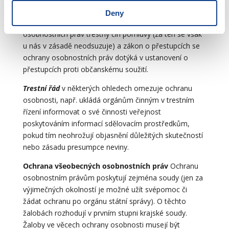
zaměstnanec nesouhlasí.
Deny
Trestní zákon
upravuje v souvislosti s ochranou
osobnostních práv trestný čin pomluvy (za ten se však
u nás v zásadě neodsuzuje) a zákon o přestupcích se
ochrany osobnostních práv dotýká v ustanovení o
přestupcích proti občanskému soužití.
Trestní řád
v některých ohledech omezuje ochranu
osobnosti, např. ukládá orgánům činným v trestním
řízení informovat o své činnosti veřejnost
poskytováním informací sdělovacím prostředkům,
pokud tím neohrožují objasnění důležitých skutečností
nebo zásadu presumpce neviny.
Ochrana všeobecných osobnostních práv
Ochranu
osobnostním právům poskytují zejména soudy (jen za
výjimečných okolností je možné užít svépomoc či
žádat ochranu po orgánu státní správy). O těchto
žalobách rozhodují v prvním stupni krajské soudy.
Žaloby ve věcech ochrany osobnosti musejí být