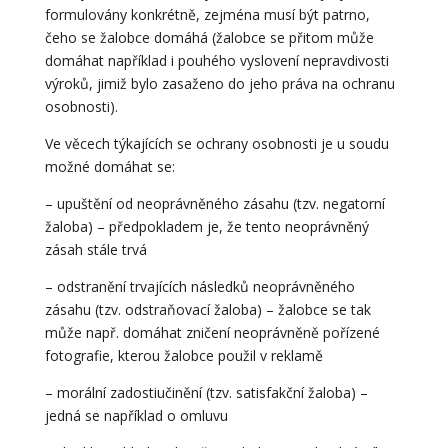
formulovány konkrétně, zejména musí být patrno,
čeho se žalobce domáhá (žalobce se přitom může
domáhat například i pouhého vyslovení nepravdivosti
výroků, jimiž bylo zasaženo do jeho práva na ochranu
osobnosti).
Ve věcech týkajících se ochrany osobnosti je u soudu
možné domáhat se:
– upuštění od neoprávněného zásahu (tzv. negatorní
žaloba) – předpokladem je, že tento neoprávněný
zásah stále trvá
– odstranění trvajících následků neoprávněného
zásahu (tzv. odstraňovací žaloba) – žalobce se tak
může např. domáhat zničení neoprávněně pořízené
fotografie, kterou žalobce použil v reklamě
– morální zadostiučinění (tzv. satisfakční žaloba) –
jedná se například o omluvu