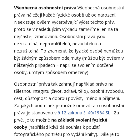
Všeobecná osobnostní práva
Všeobecná osobnostní
práva náležejí každé fyzické osobě už od narození.
Neexistuje ovšem vyčerpávající výčet těchto práv,
proto se v následujícím výkladu zaměříme jen na ta
nejčastěji zmiňovaná. Osobnostní práva jsou
nezcizitelná, nepromlčitelná, nezadatelná a
nezrušitelná. To znamená, že fyzické osobě nemůžou
být žádným způsobem odejmuty (můžou být ovšem v
některých případech – např. se svolením dotčené
osoby, určitým způsobem omezeny).
Osobnostní práva tak zahrnují například právo na
tělesnou integritu (život, zdraví, tělo), osobní svobodu,
čest, důstojnost a dobrou pověst, jméno a příjmení.
Za jakých podmínek je možné omezit tato osobnostní
práva je stanoveno v
§ 12 zákona č. 40/1964 Sb.
. Za
prvé, je to možné
na základě svolení fyzické
osoby
(například když dá souhlas k použití
fotografického portrétu pro vydání knihy). Dále je to