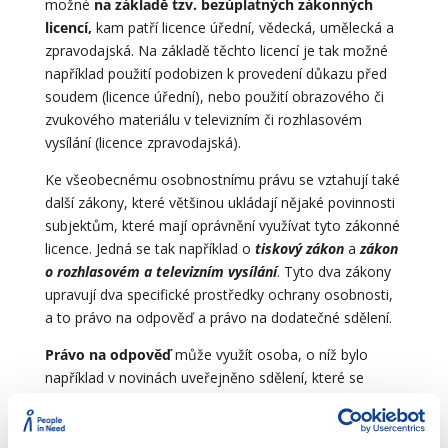
možné
na základě tzv. bezúplatných zákonných
licencí,
kam patří licence úřední, vědecká, umělecká a
zpravodajská. Na základě těchto licencí je tak možné
například použití podobizen k provedení důkazu před
soudem (licence úřední), nebo použití obrazového či
zvukového materiálu v televizním či rozhlasovém
vysílání (licence zpravodajská).
Ke všeobecnému osobnostnímu právu se vztahují také
další zákony, které většinou ukládají nějaké povinnosti
subjektům, které mají oprávnění využívat tyto zákonné
licence. Jedná se tak například o
tiskový zákon
a
zákon
o rozhlasovém a televizním vysílání
. Tyto dva zákony
upravují dva specifické prostředky ochrany osobnosti,
a to právo na odpověď a právo na dodatečné sdělení.
Právo na odpověď
může využít osoba, o níž bylo
například v novinách uveřejněno sdělení, které se
dotýká její cti, soukromí či důstojnosti. Toto sdělení
ovšem musí vyznívat jako konstatování faktu, nemůže
se jednat jen o mínění, názor či úsudek autora.